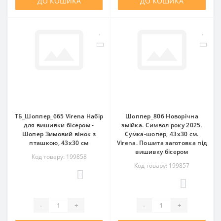
ДО КОШИКА
ДО КОШИКА
ТБ_Шоппер_665 Virena Набір
Шоппер_806 Новорічна
для вишивки бісером -
змійка. Символ року 2025.
Шопер Зимовий вінок з
Сумка-шопер, 43х30 см.
пташкою, 43x30 см
Virena. Пошита заготовка під
вишивку бісером
Код товару: 199858
Код товару: 199857
0
0
-
+
-
+