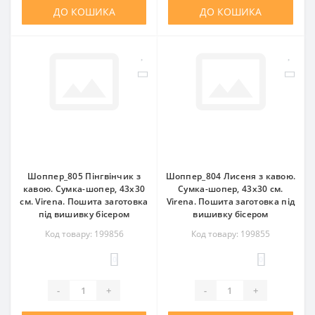
ДО КОШИКА
ДО КОШИКА
Шоппер_805 Пінгвінчик з
Шоппер_804 Лисеня з кавою.
кавою. Сумка-шопер, 43х30
Сумка-шопер, 43х30 см.
см. Virena. Пошита заготовка
Virena. Пошита заготовка під
під вишивку бісером
вишивку бісером
Код товару: 199856
Код товару: 199855
0
0
-
+
-
+