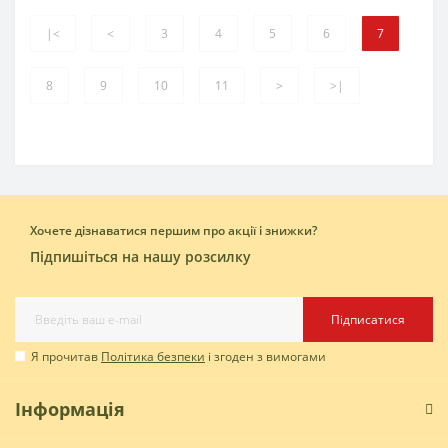
|<
<
3
4
5
6
7
8
9
10
11
>
>|
Хочете дізнаватися першим про акції і знижки?
Підпишіться на нашу розсилку
Підписатися
Я прочитав
Політика безпеки
і згоден з вимогами
Інформація