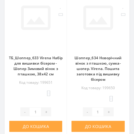
ТБ_Шоппер_633 Virena Набір
Шоппер_634 Новорічний
для вишивки бісером -
вінок з пташкою, сумка-
Шопер Зимовий вінок з
шопер. Virena. Пошита
пташкою, 38х42 см
заготовка під вишивку
бісером
Код товару: 199651
Код товару: 199650
0
0
-
+
-
+
ДО КОШИКА
ДО КОШИКА