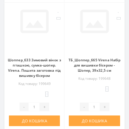
Шоппер_633 Зимовий вінок з
ТБ_Шоппер_665 Virena Набір
пташкою, сумка-шопер.
для вишивки бісером -
Virena. Пошита заготовка під
Шопер, 39x32,5 см
вишивку бісером
Код товару: 199648
Код товару: 199649
0
0
-
+
-
+
ДО КОШИКА
ДО КОШИКА