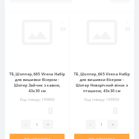
ТБ_Шоппер_665 Virena Набір
ТБ_Шоппер_665 Virena Набір
для вишивки бісером -
для вишивки бісером -
Шопер Зайчик з кавою,
Шопер Новорічний вінок з
43x30 см
пташкою, 43x30 см
Код товару: 199860
Код товару: 199859
0
0
-
+
-
+