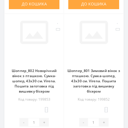
ДО КОШИКА
ДО КОШИКА
Шоппер_802 Новорічний
Шоппер_801 Зимовий вінок з
вінок з пташкою. Сумка-
пташкою. Сумка-шопер,
шопер, 43х30 см. Virena.
43х30 см. Virena. Пошита
Пошита заготовка під
заготовка під вишивку
вишивку бісером
бісером
Код товару: 199853
Код товару: 199852
0
0
-
+
-
+