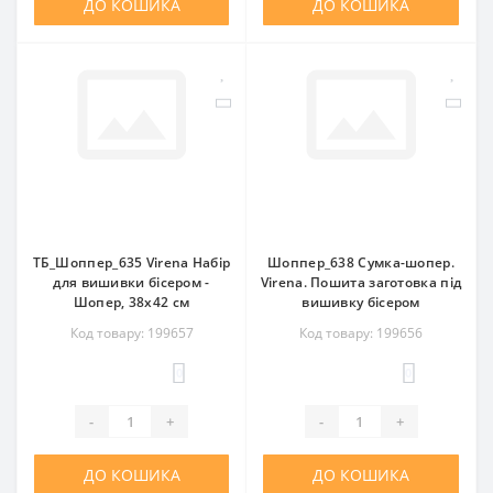
ДО КОШИКА
ДО КОШИКА
ТБ_Шоппер_635 Virena Набір
Шоппер_638 Сумка-шопер.
для вишивки бісером -
Virena. Пошита заготовка під
Шопер, 38х42 см
вишивку бісером
Код товару: 199657
Код товару: 199656
0
0
-
+
-
+
ДО КОШИКА
ДО КОШИКА