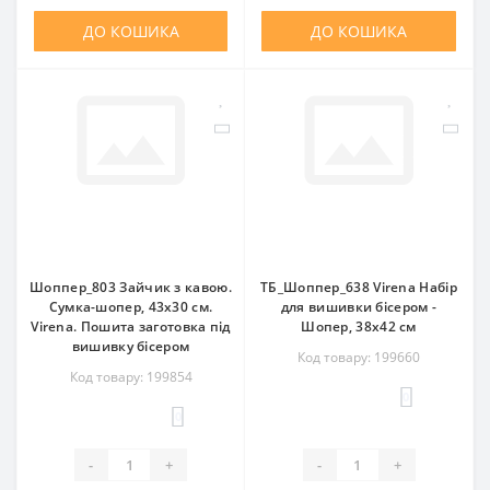
ДО КОШИКА
ДО КОШИКА
Шоппер_803 Зайчик з кавою.
ТБ_Шоппер_638 Virena Набір
Сумка-шопер, 43х30 см.
для вишивки бісером -
Virena. Пошита заготовка під
Шопер, 38х42 см
вишивку бісером
Код товару: 199660
Код товару: 199854
0
0
-
+
-
+