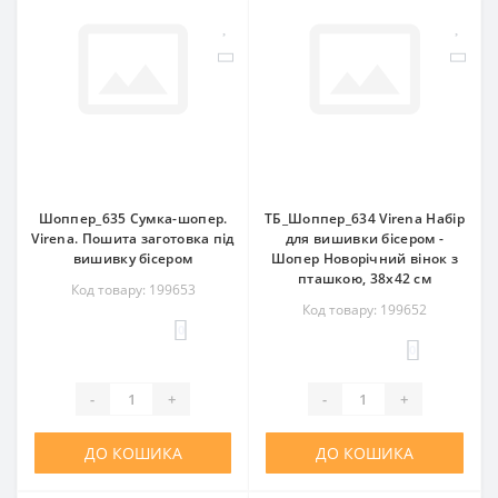
Шоппер_635 Сумка-шопер.
ТБ_Шоппер_634 Virena Набір
Virena. Пошита заготовка під
для вишивки бісером -
вишивку бісером
Шопер Новорічний вінок з
пташкою, 38х42 см
Код товару: 199653
Код товару: 199652
0
0
-
+
-
+
ДО КОШИКА
ДО КОШИКА