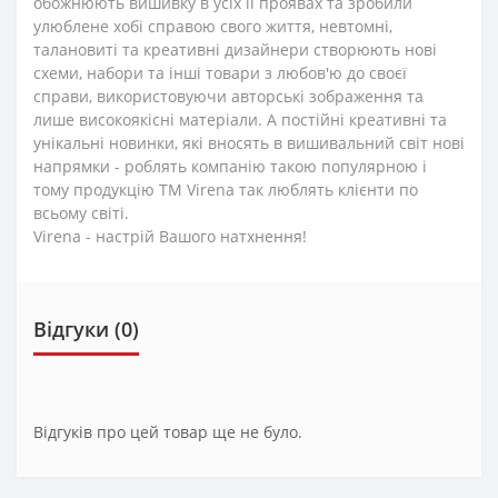
обожнюють вишивку в усіх її проявах та зробили
улюблене хобі справою свого життя, невтомні,
талановиті та креативні дизайнери створюють нові
схеми, набори та інші товари з любов'ю до своєї
справи, використовуючи авторські зображення та
лише високоякісні матеріали. А постійні креативні та
унікальні новинки, які вносять в вишивальний світ нові
напрямки - роблять компанію такою популярною і
тому продукцію TM Virena так люблять клієнти по
всьому світі.
Virena - настрій Вашого натхнення!
Відгуки (0)
Відгуків про цей товар ще не було.