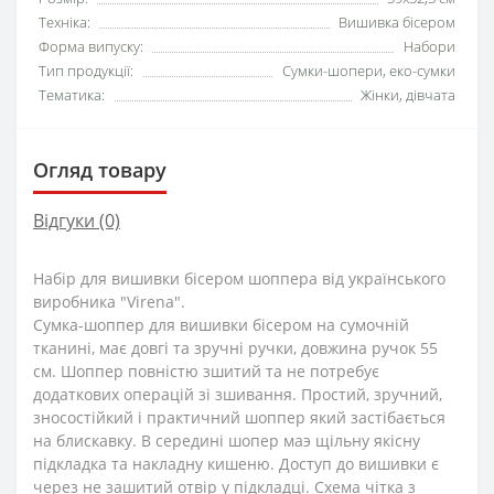
Техніка:
Вишивка бісером
Форма випуску:
Набори
Тип продукції:
Сумки-шопери, еко-сумки
Тематика:
Жінки, дівчата
Огляд товару
Відгуки (0)
Набір для вишивки бісером шоппера від українського
виробника "Virena".
Сумка-шоппер для вишивки бісером на сумочній
тканині, має довгі та зручні ручки, довжина ручок 55
см. Шоппер повністю зшитий та не потребує
додаткових операцій зі зшивання. Простий, зручний,
зносостійкий і практичний шоппер який застібається
на блискавку. В середині шопер маэ щільну якісну
підкладка та накладну кишеню. Доступ до вишивки є
через не зашитий отвір у підкладці. Схема чітка з