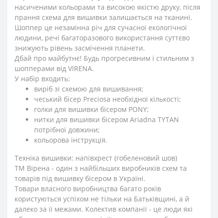
насиченими кольорами та високою якістю друку, після
прання схема для вишивки залишається на тканині.
Шоппер це незамінна річ для сучасної екологічної
людини, речі багаторазового використання суттєво
знижують рівень засмічення планети.
Дбай про майбутнє! Будь прогресивним і стильним з
шопперами від VIRENA.
У набір входить:
виріб зі схемою для вишивання;
чеський бісер Preciosa необхідної кількості;
голки для вишивки бісером PONY;
нитки для вишивки бісером Ariadna TYTAN
потрібної довжини;
кольорова інструкція.
Техніка вишивки: напівхрест (гобеленовий шов)
ТМ Вірена - один з найбільших виробників схем та
товарів під вишивку бісером в Україні.
Товари власного виробництва багато років
користуються успіхом не тільки на Батьківщині, а й
далеко за її межами. Колектив компанії - це люди які