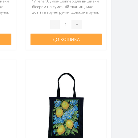
шивки
"Virena".Сумка-шоппер для вишивки
ає
бісером на сумочній тканині, має
ручок
довгі та зручні ручки, довжина ручок
й та
55 см. Шоппер повністю зшитий та
й зі
не потребує додаткових операцій зі
-
+
зшивання. Простий..
ДО КОШИКА