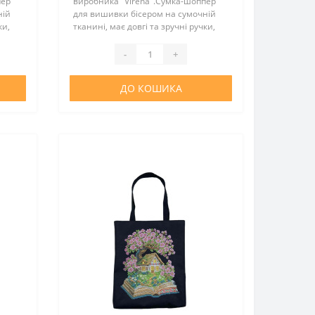
пер
виробника "Virena".Сумка-шоппер
ній
для вишивки бісером на сумочній
ки,
тканині, має довгі та зручні ручки,
довжина ручок 55 см. Шоппер
є
повністю зшитий та не потребує
-
+
додаткових операцій зі зшив..
ДО КОШИКА