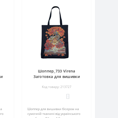
Шоппер_733 Virena
ки
Заготовка для вишивки
іма -
бісером - Сумка-шопер
Код товару: 213727
32,5
Осень - книжка і будиночок
)
39х32,5 см (сумочна тканина)
0
на
Шоппер для вишивки бісером на
ого
сумочній тканині від українського