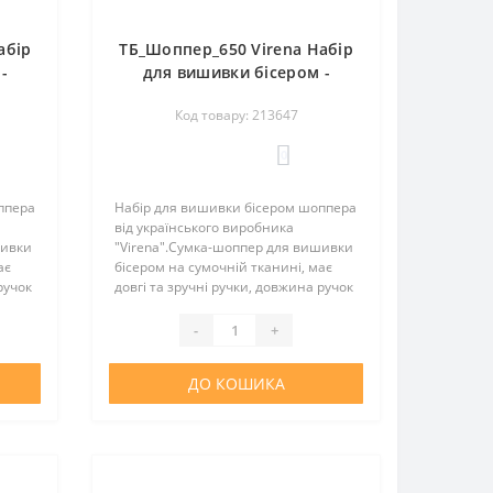
абір
ТБ_Шоппер_650 Virena Набір
-
для вишивки бісером -
 з
Сумка-шопер Весна - книжка
Код товару: 213647
х42
і будиночок 38х42 см
)
(сумочна тканина)
0
ппера
Набір для вишивки бісером шоппера
від українського виробника
шивки
"Virena".Сумка-шоппер для вишивки
ає
бісером на сумочній тканині, має
ручок
довгі та зручні ручки, довжина ручок
й та
65 см. Шоппер повністю зшитий та
й зі
не потребує додаткових операцій зі
-
+
зшивання. Простий..
ДО КОШИКА