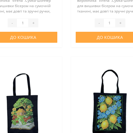
бника "Virena".Сумка-шоппер
виробника "Virena".Сумка-шоп
вишивки бісером на сумочній
для вишивки бісером на сумоч
ні, має довгі та зручні ручки,
тканині, має довгі та зручні руч
ина ручок 55 см. Шоппер
довжина ручок 55 см. Шоппер
стю зшитий та не потребує
повністю зшитий та не потребу
-
+
-
+
кових операцій зі зшив..
додаткових операцій зі зшив..
ДО КОШИКА
ДО КОШИКА