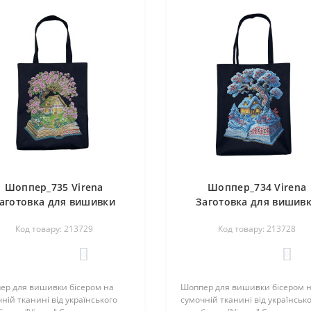
Шоппер_735 Virena
Шоппер_734 Virena
аготовка для вишивки
Заготовка для вишив
ером - Сумка-шопер Весна
бісером - Сумка-шопер З
Код товару: 213729
Код товару: 213728
нижка і будиночок 39х32,5
книжка і будиночок 39х
см (сумочна тканина)
см (сумочна тканина
0
0
ер для вишивки бісером на
Шоппер для вишивки бісером 
ній тканині від українського
сумочній тканині від українськ