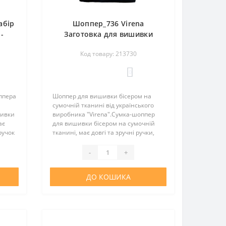
абір
Шоппер_736 Virena
-
Заготовка для вишивки
ижка
бісером - Сумка-шопер
Код товару: 213730
см
Лимони з блакитними
квітами 39х32,5 см (сумочна
0
тканина)
ппера
Шоппер для вишивки бісером на
сумочній тканині від українського
шивки
виробника "Virena".Сумка-шоппер
ає
для вишивки бісером на сумочній
ручок
тканині, має довгі та зручні ручки,
й та
довжина ручок 55 см. Шоппер
й зі
повністю зшитий та не потребує
-
+
додаткових операцій зі зшив..
ДО КОШИКА