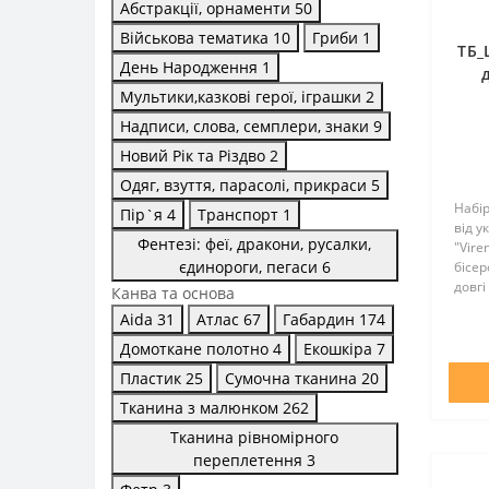
Абстракції, орнаменти
50
Військова тематика
10
Гриби
1
ТБ_
День Народження
1
Мультики,казкові герої, іграшки
2
Сум
Надписи, слова, семплери, знаки
9
Новий Рік та Різдво
2
Одяг, взуття, парасолі, прикраси
5
Набі
Пір`я
4
Транспорт
1
від у
Фентезі: феї, дракони, русалки,
"Vir
єдинороги, пегаси
6
бісер
довгі
Канва та основа
55 см
Aida
31
Атлас
67
Габардин
174
не по
зшив
Домоткане полотно
4
Екошкіра
7
Пластик
25
Сумочна тканина
20
Тканина з малюнком
262
Тканина рівномірного
переплетення
3