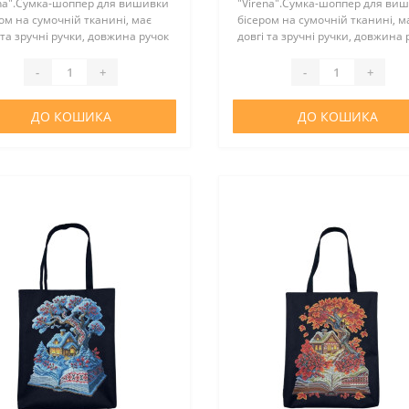
ena".Сумка-шоппер для вишивки
"Virena".Сумка-шоппер для ви
ом на сумочній тканині, має
бісером на сумочній тканині, м
 та зручні ручки, довжина ручок
довгі та зручні ручки, довжина 
. Шоппер повністю зшитий та
55 см. Шоппер повністю зшити
требує додаткових операцій зі
не потребує додаткових операці
-
+
-
+
ання. Простий..
зшивання. Простий..
ДО КОШИКА
ДО КОШИКА