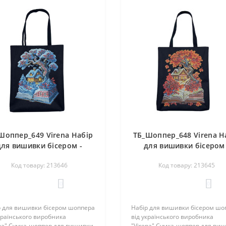
Шоппер_649 Virena Набір
ТБ_Шоппер_648 Virena Н
для вишивки бісером -
для вишивки бісером 
ка-шопер Зіма - книжка і
Сумка-шопер Осень - кн
Код товару: 213646
Код товару: 213645
будиночок 38х42 см
і будиночок 38х42 с
(сумочна тканина)
(сумочна тканина)
0
0
р для вишивки бісером шоппера
Набір для вишивки бісером шо
країнського виробника
від українського виробника
ena".Сумка-шоппер для вишивки
"Virena".Сумка-шоппер для ви