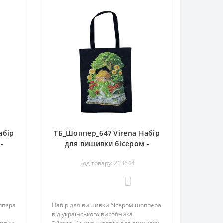
абір
ТБ_Шоппер_647 Virena Набір
-
для вишивки бісером -
ижка
Сумка-шопер Літо - книжка і
Код товару: 213644
м
будиночок 38х42 см
(сумочна тканина)
0
ппера
Набір для вишивки бісером шоппера
від українського виробника
шивки
"Virena".Сумка-шоппер для вишивки