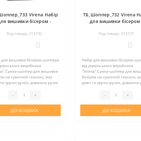
Шоппер_733 Virena Набір
ТБ_Шоппер_732 Virena Н
для вишивки бісером -
для вишивки бісером 
ка-шопер Зима - книжка і
Сумка-шопер Осінь - кн
Код товару: 213732
Код товару: 213731
будиночок 39х32,5 см
і будиночок 39х32,5 
(сумочна тканина)
(сумочна тканина)
0
0
р для вишивки бісером шоппера
Набір для вишивки бісером шо
країнського виробника
від українського виробника
ena".Сумка-шоппер для вишивки
"Virena".Сумка-шоппер для ви
ом на сумочній тканині, має
бісером на сумочній тканині, м
 та зручні ручки, довжина ручок
довгі та зручні ручки, довжина 
. Шоппер повністю зшитий та
55 см. Шоппер повністю зшити
требує додаткових операцій зі
не потребує додаткових операці
-
+
-
+
ання. Простий..
зшивання. Простий..
ДО КОШИКА
ДО КОШИКА