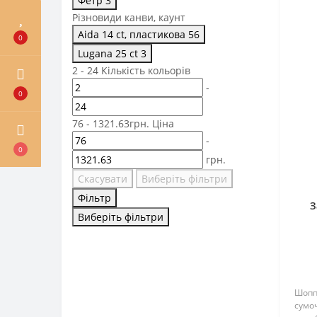
Фетр
3
Різновиди канви, каунт
Aida 14 ct, пластикова
56
0
Lugana 25 ct
3
2
-
24
Кількість кольорів
-
0
76
-
1321.63
грн.
Ціна
-
0
грн.
Скасувати
Виберіть фільтри
Фільтр
З
Виберіть фільтри
біс
- к
Шопп
сумоч