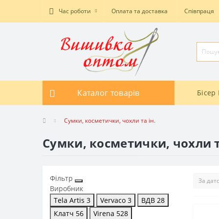
Час роботи
Оплата та доставка
Співпраця
Каталог товарів
Бісер 
Сумки, косметички, чохли та ін.
Сумки, косметички, чохли т
Фільтр
Виробник
Tela Artis
3
Vervaco
3
ВДВ
28
Клатч
56
Virena
528