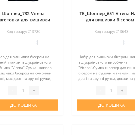
Шоппер_732 Virena
ТБ_Шоппер_651 Virena Н
аготовка для вишивки
для вишивки бісером 
ром - Сумка-шопер Літо -
Сумка-шопер Лимони
Код товару: 213726
Код товару: 213648
жка і будиночок 39х32,5
блакитними квітами 38
см (сумочна тканина)
см (сумочна тканина
0
0
ер для вишивки бісером на
Набір для вишивки бісером шо
ній тканині від українського
від українського виробника
бника "Virena".Сумка-шоппер
"Virena".Сумка-шоппер для ви
вишивки бісером на сумочній
бісером на сумочній тканині, м
ні, має довгі та зручні ручки,
довгі та зручні ручки, довжина 
ина ручок 55 см. Шоппер
65 см. Шоппер повністю зшити
стю зшитий та не потребує
не потребує додаткових операці
-
+
-
+
кових операцій зі зшив..
зшивання. Простий..
ДО КОШИКА
ДО КОШИКА