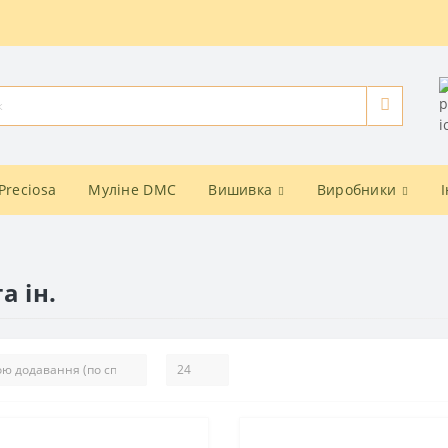
Preciosa
Муліне DMC
Вишивка
Виробники
а ін.