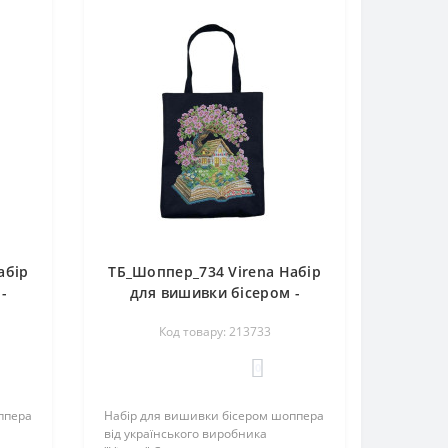
абір
ТБ_Шоппер_734 Virena Набір
-
для вишивки бісером -
ка і
Сумка-шопер Весна - книжка
Код товару: 213733
м
і будиночок 39х32,5 см
(сумочна тканина)
0
ппера
Набір для вишивки бісером шоппера
від українського виробника