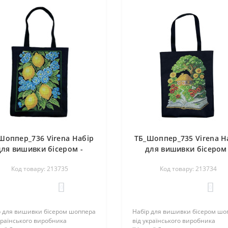
Шоппер_736 Virena Набір
ТБ_Шоппер_735 Virena Н
для вишивки бісером -
для вишивки бісером 
умка-шопер Лимони з
Сумка-шопер Літо - книж
Код товару: 213735
Код товару: 213734
китними квітами 39х32,5
будиночок 39х32,5 с
см (сумочна тканина)
(сумочна тканина)
0
0
р для вишивки бісером шоппера
Набір для вишивки бісером шо
країнського виробника
від українського виробника