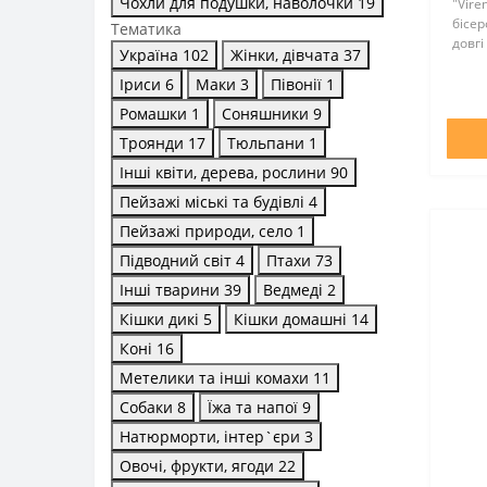
Чохли для подушки, наволочки
19
"Vir
бісер
Тематика
довгі
Україна
102
Жінки, дівчата
37
55 см
не по
Іриси
6
Маки
3
Півонії
1
зшив
Ромашки
1
Соняшники
9
Троянди
17
Тюльпани
1
Інші квіти, дерева, рослини
90
Пейзажі міські та будівлі
4
Пейзажі природи, село
1
Підводний світ
4
Птахи
73
Інші тварини
39
Ведмеді
2
Кішки дикі
5
Кішки домашні
14
Коні
16
Метелики та інші комахи
11
Собаки
8
Їжа та напої
9
Натюрморти, інтер`єри
3
Овочі, фрукти, ягоди
22