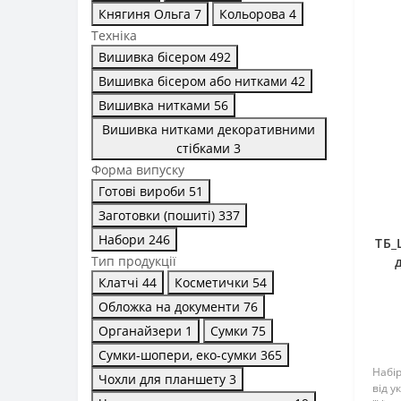
Княгиня Ольга
7
Кольорова
4
Техніка
Вишивка бісером
492
Вишивка бісером або нитками
42
Вишивка нитками
56
Вишивка нитками декоративними
стібками
3
Форма випуску
Готові вироби
51
Заготовки (пошиті)
337
Набори
246
ТБ_
Тип продукції
С
Клатчі
44
Косметички
54
бла
Обложка на документи
76
Органайзери
1
Сумки
75
Сумки-шопери, еко-сумки
365
Набі
Чохли для планшету
3
від у