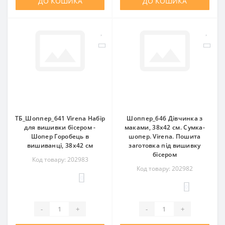
ДО КОШИКА
ДО КОШИКА
ТБ_Шоппер_641 Virena Набір
Шоппер_646 Дівчинка з
для вишивки бісером -
маками, 38х42 см. Сумка-
Шопер Горобець в
шопер. Virena. Пошита
вишиванці, 38х42 см
заготовка під вишивку
бісером
Код товару: 202983
Код товару: 202982
0
0
-
+
-
+