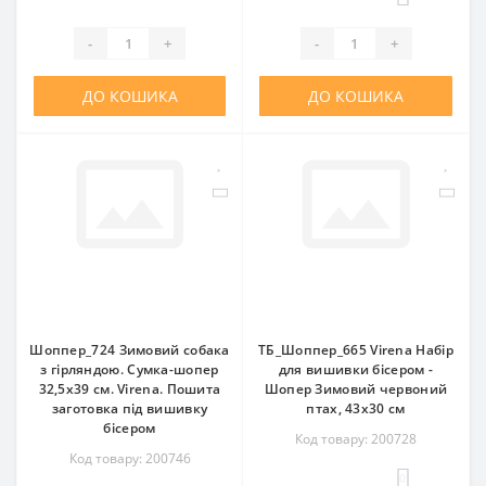
-
+
-
+
ДО КОШИКА
ДО КОШИКА
Шоппер_724 Зимовий собака
ТБ_Шоппер_665 Virena Набір
з гірляндою. Сумка-шопер
для вишивки бісером -
32,5х39 см. Virena. Пошита
Шопер Зимовий червоний
заготовка під вишивку
птах, 43x30 см
бісером
Код товару: 200728
Код товару: 200746
0