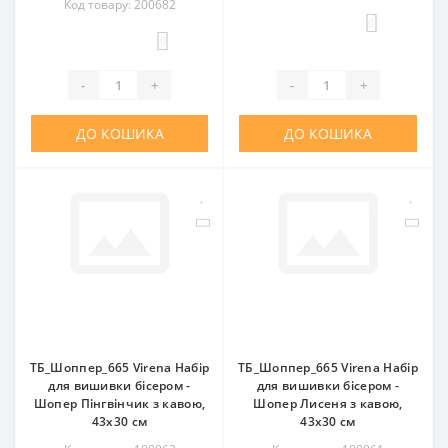
Код товару: 200682
0
0
-
+
-
+
ДО КОШИКА
ДО КОШИКА
ТБ_Шоппер_665 Virena Набір
ТБ_Шоппер_665 Virena Набір
для вишивки бісером -
для вишивки бісером -
Шопер Пінгвінчик з кавою,
Шопер Лисеня з кавою,
43x30 см
43x30 см