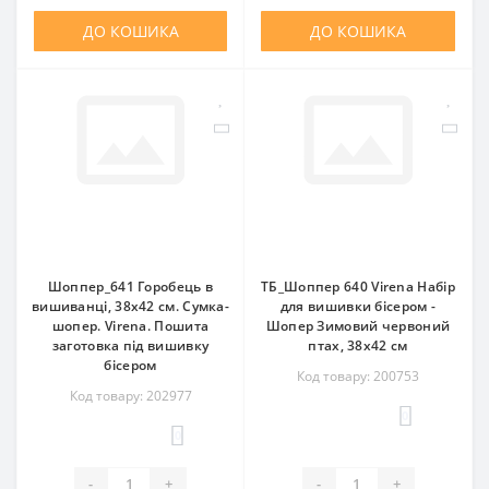
ДО КОШИКА
ДО КОШИКА
Шоппер_641 Горобець в
ТБ_Шоппер 640 Virena Набір
вишиванці, 38х42 см. Сумка-
для вишивки бісером -
шопер. Virena. Пошита
Шопер Зимовий червоний
заготовка під вишивку
птах, 38х42 см
бісером
Код товару: 200753
Код товару: 202977
0
0
-
+
-
+