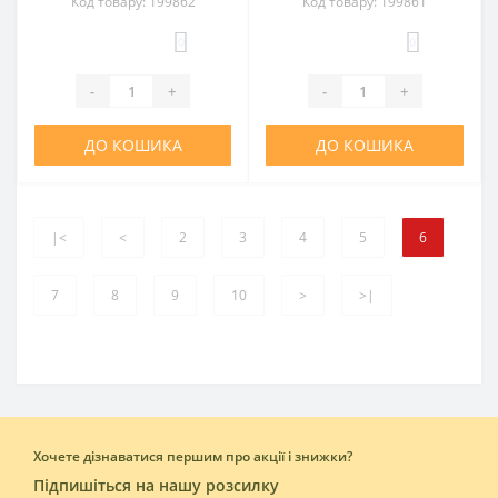
Код товару: 199862
Код товару: 199861
0
0
-
+
-
+
ДО КОШИКА
ДО КОШИКА
|<
<
2
3
4
5
6
7
8
9
10
>
>|
Хочете дізнаватися першим про акції і знижки?
Підпишіться на нашу розсилку