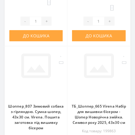
0
0
-
+
-
+
ДО КОШИКА
ДО КОШИКА
Шоппер_807 Зимовий собака
ТБ_Шоппер_665 Virena Набір
з гірляндою. Сумка-шопер,
для вишивки бісером -
43х30 см. Virena. Пошита
Шопер Новорічна змійка.
заготовка під вишивку
Символ року 2025, 43x30 см
бісером
Код товару: 199863