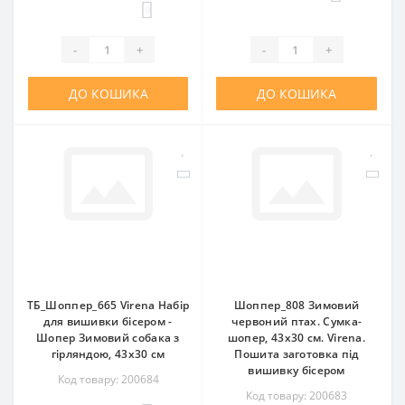
0
-
+
-
+
ДО КОШИКА
ДО КОШИКА
ТБ_Шоппер_665 Virena Набір
Шоппер_808 Зимовий
для вишивки бісером -
червоний птах. Сумка-
Шопер Зимовий собака з
шопер, 43х30 см. Virena.
гірляндою, 43x30 см
Пошита заготовка під
вишивку бісером
Код товару: 200684
Код товару: 200683