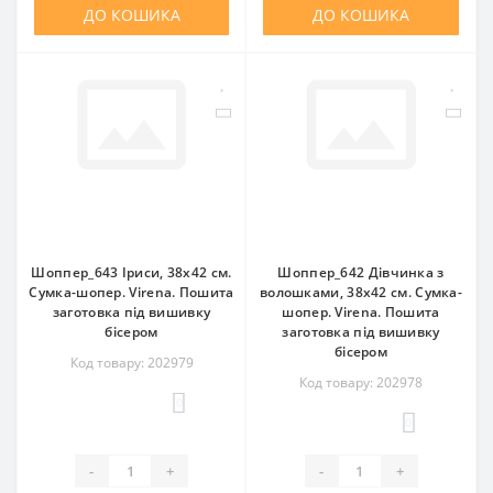
ДО КОШИКА
ДО КОШИКА
Шоппер_643 Іриси, 38х42 см.
Шоппер_642 Дівчинка з
Сумка-шопер. Virena. Пошита
волошками, 38х42 см. Сумка-
заготовка під вишивку
шопер. Virena. Пошита
бісером
заготовка під вишивку
бісером
Код товару: 202979
Код товару: 202978
0
0
-
+
-
+