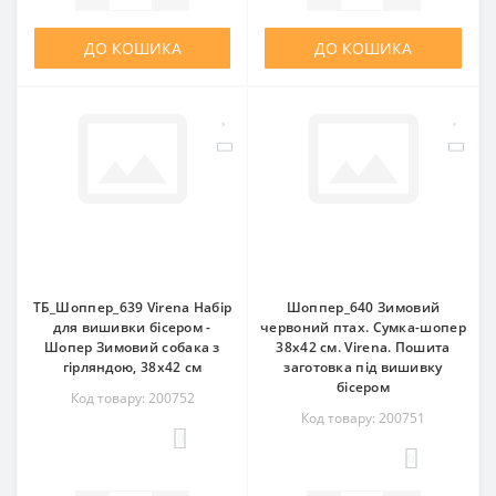
ДО КОШИКА
ДО КОШИКА
ТБ_Шоппер_639 Virena Набір
Шоппер_640 Зимовий
для вишивки бісером -
червоний птах. Сумка-шопер
Шопер Зимовий собака з
38х42 см. Virena. Пошита
гірляндою, 38х42 см
заготовка під вишивку
бісером
Код товару: 200752
Код товару: 200751
0
0