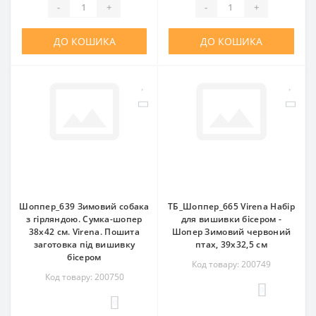
-
+
-
+
ДО КОШИКА
ДО КОШИКА
Шоппер_639 Зимовий собака
ТБ_Шоппер_665 Virena Набір
з гірляндою. Сумка-шопер
для вишивки бісером -
38х42 см. Virena. Пошита
Шопер Зимовий червоний
заготовка під вишивку
птах, 39x32,5 см
бісером
Код товару: 200749
Код товару: 200750
0
0