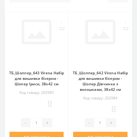
ТБ_Шоппер_643 Virena Набір
ТБ_Шоппер_642 Virena Набір
для вишивки бісером -
для вишивки бісером -
Шопер Іриси, 38х42 см
Шопер Дівчинка з
волошками, 38х42 см
Код товару: 202985
Код товару: 202984
0
0
-
+
-
+