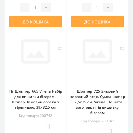
-
+
-
+
ДО КОШИКА
ДО КОШИКА
ТБ_Шоппер_665 Virena Набір
Шоппер_725 Зимовий
для вишивки бісером -
червоний птах. Сумка-шопер
Шопер Зимовий собака з
32,5х39 см. Virena. Пошита
гірляндою, 39x32,5 см
заготовка під вишивку
бісером
Код товару: 200748
Код товару: 200747
0
0