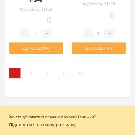
шиття
Код товару: 21998
Код товару: 19188
0
0
-
+
-
+
ДО КОШИКА
ДО КОШИКА
1
2
3
>
>|
Хочете дізнаватися першим про акції і знижки?
Підпишіться на нашу розсилку