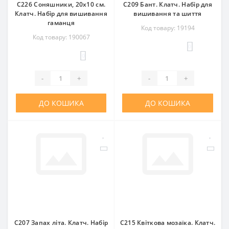
C226 Соняшники, 20x10 см.
C209 Бант. Клатч. Набір для
Клатч. Набір для вишивання
вишивання та шиття
гаманця
Код товару: 19194
Код товару: 190067
0
0
-
+
-
+
ДО КОШИКА
ДО КОШИКА
C207 Запах літа. Клатч. Набір
C215 Квіткова мозаїка. Клатч.