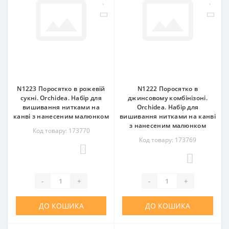
N1223 Поросятко в рожевій
N1222 Поросятко в
сукні. Orchidea. Набір для
джинсовому комбінізоні.
вишивання нитками на
Orchidea. Набір для
канві з нанесеним малюнком
вишивання нитками на канві
з нанесеним малюнком
Код товару: 173770
Код товару: 173769
0
0
-
+
-
+
ДО КОШИКА
ДО КОШИКА