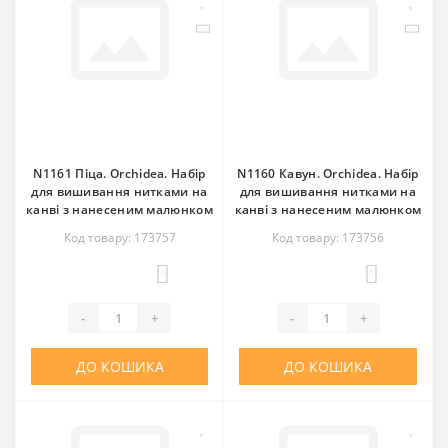
N1161 Піца. Orchidea. Набір
N1160 Кавун. Orchidea. Набір
для вишивання нитками на
для вишивання нитками на
канві з нанесеним малюнком
канві з нанесеним малюнком
Код товару: 173757
Код товару: 173756
0
0
-
+
-
+
ДО КОШИКА
ДО КОШИКА