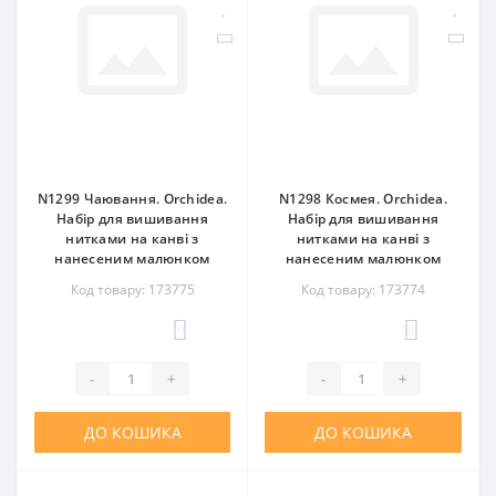
N1299 Чаювання. Orchidea.
N1298 Космея. Orchidea.
Набір для вишивання
Набір для вишивання
нитками на канві з
нитками на канві з
нанесеним малюнком
нанесеним малюнком
Код товару: 173775
Код товару: 173774
0
0
-
+
-
+
ДО КОШИКА
ДО КОШИКА