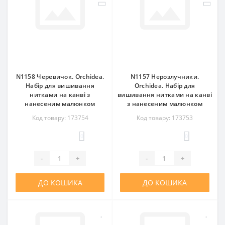
N1158 Черевичок. Orchidea.
N1157 Нерозлучники.
Набір для вишивання
Orchidea. Набір для
нитками на канві з
вишивання нитками на канві
нанесеним малюнком
з нанесеним малюнком
Код товару: 173754
Код товару: 173753
0
0
-
+
-
+
ДО КОШИКА
ДО КОШИКА