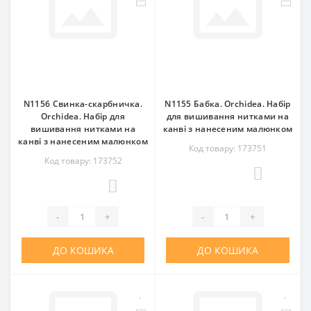
N1156 Свинка-скарбничка.
N1155 Бабка. Orchidea. Набір
Orchidea. Набір для
для вишивання нитками на
вишивання нитками на
канві з нанесеним малюнком
канві з нанесеним малюнком
Код товару: 173751
Код товару: 173752
0
0
-
+
-
+
ДО КОШИКА
ДО КОШИКА