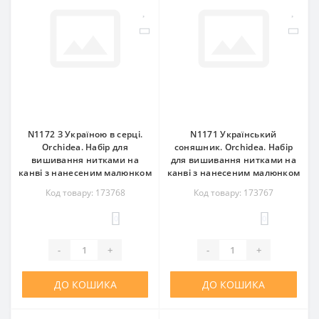
N1172 З Україною в серці.
N1171 Український
Orchidea. Набір для
соняшник. Orchidea. Набір
вишивання нитками на
для вишивання нитками на
канві з нанесеним малюнком
канві з нанесеним малюнком
Код товару: 173768
Код товару: 173767
0
0
-
+
-
+
ДО КОШИКА
ДО КОШИКА