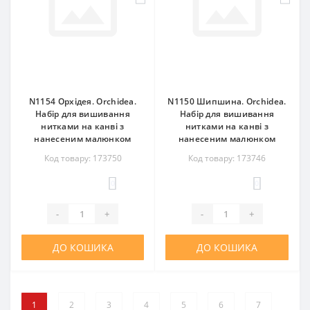
N1154 Орхідея. Orchidea.
N1150 Шипшина. Orchidea.
Набір для вишивання
Набір для вишивання
нитками на канві з
нитками на канві з
нанесеним малюнком
нанесеним малюнком
Код товару: 173750
Код товару: 173746
0
0
-
+
-
+
ДО КОШИКА
ДО КОШИКА
1
2
3
4
5
6
7