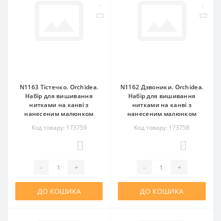
N1163 Тістечко. Orchidea.
N1162 Дзвоники. Orchidea.
Набір для вишивання
Набір для вишивання
нитками на канві з
нитками на канві з
нанесеним малюнком
нанесеним малюнком
Код товару: 173759
Код товару: 173758
0
0
-
+
-
+
ДО КОШИКА
ДО КОШИКА