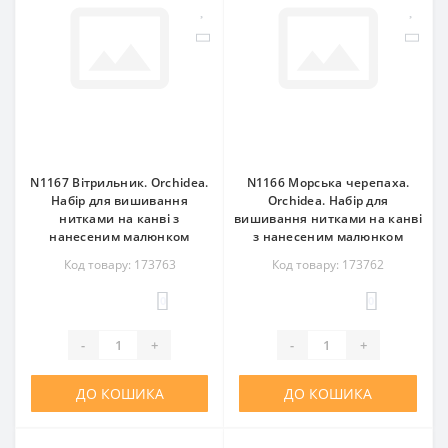
N1167 Вітрильник. Orchidea.
N1166 Морська черепаха.
Набір для вишивання
Orchidea. Набір для
нитками на канві з
вишивання нитками на канві
нанесеним малюнком
з нанесеним малюнком
Код товару: 173763
Код товару: 173762
0
0
-
+
-
+
ДО КОШИКА
ДО КОШИКА