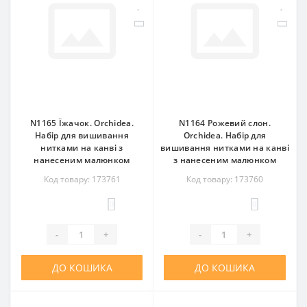
N1165 Їжачок. Orchidea.
N1164 Рожевий слон.
Набір для вишивання
Orchidea. Набір для
нитками на канві з
вишивання нитками на канві
нанесеним малюнком
з нанесеним малюнком
Код товару: 173761
Код товару: 173760
0
0
-
+
-
+
ДО КОШИКА
ДО КОШИКА