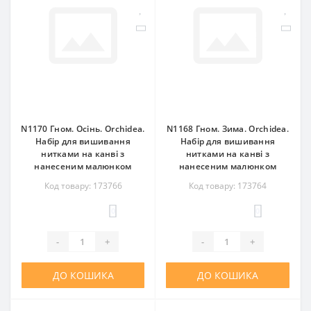
N1170 Гном. Осінь. Orchidea.
N1168 Гном. Зима. Orchidea.
Набір для вишивання
Набір для вишивання
нитками на канві з
нитками на канві з
нанесеним малюнком
нанесеним малюнком
Код товару: 173766
Код товару: 173764
0
0
-
+
-
+
ДО КОШИКА
ДО КОШИКА