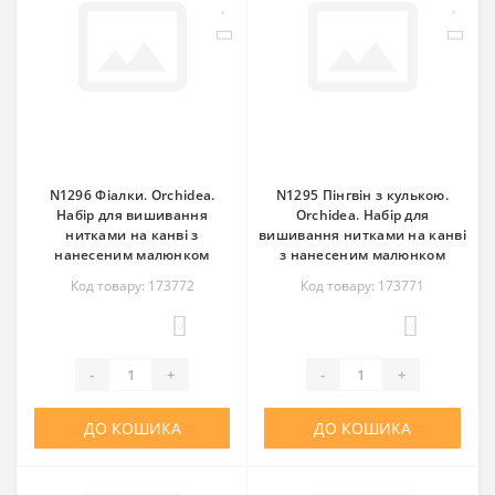
N1296 Фіалки. Orchidea.
N1295 Пінгвін з кулькою.
Набір для вишивання
Orchidea. Набір для
нитками на канві з
вишивання нитками на канві
нанесеним малюнком
з нанесеним малюнком
Код товару: 173772
Код товару: 173771
0
0
-
+
-
+
ДО КОШИКА
ДО КОШИКА