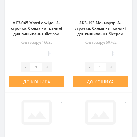
АК3-045 Жовті орхідеї. А-
АК3-193 Монмартр. А-
строчка. Схема на тканині
строчка. Схема на тканині
для вишивання бісером
для вишивання бісером
Код товару: 16635
Код товару: 60762
0
0
-
+
-
+
ДО КОШИКА
ДО КОШИКА