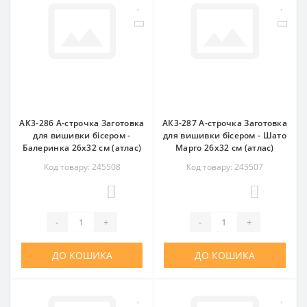
АК3-286 А-строчка Заготовка
АК3-287 А-строчка Заготовка
для вишивки бісером -
для вишивки бісером - Шато
Балеринка 26x32 см (атлас)
Марго 26x32 см (атлас)
Код товару: 245508
Код товару: 245507
0
0
-
+
-
+
ДО КОШИКА
ДО КОШИКА