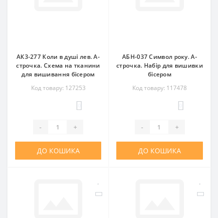
АК3-277 Коли в душі лев. А-
АБН-037 Символ року. А-
строчка. Схема на тканини
строчка. Набір для вишивки
для вишивання бісером
бісером
Код товару: 127253
Код товару: 117478
0
0
-
+
-
+
ДО КОШИКА
ДО КОШИКА