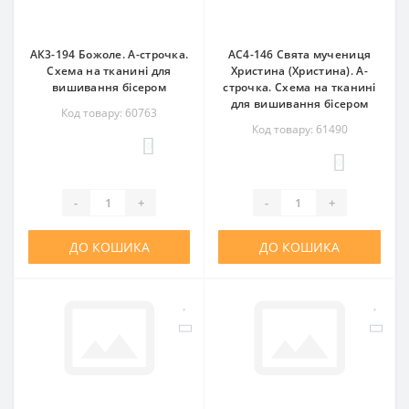
АК3-194 Божоле. А-строчка.
АС4-146 Свята мучениця
Схема на тканині для
Христина (Христина). А-
вишивання бісером
строчка. Схема на тканині
для вишивання бісером
Код товару: 60763
Код товару: 61490
0
0
-
+
-
+
ДО КОШИКА
ДО КОШИКА