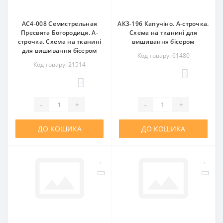
АС4-008 Семистрельная
АК3-196 Капучіно. А-строчка.
Пресвята Богородиця. А-
Схема на тканині для
строчка. Схема на тканині
вишивання бісером
для вишивання бісером
Код товару: 61480
Код товару: 21514
0
0
-
+
-
+
ДО КОШИКА
ДО КОШИКА