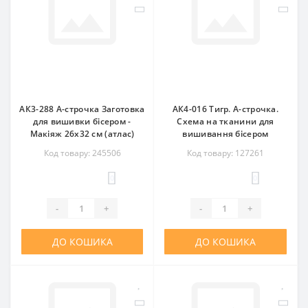
АК3-288 А-строчка Заготовка
АК4-016 Тигр. А-строчка.
для вишивки бісером -
Схема на тканини для
Макіяж 26x32 см (атлас)
вишивання бісером
Код товару: 245506
Код товару: 127261
0
0
-
+
-
+
ДО КОШИКА
ДО КОШИКА