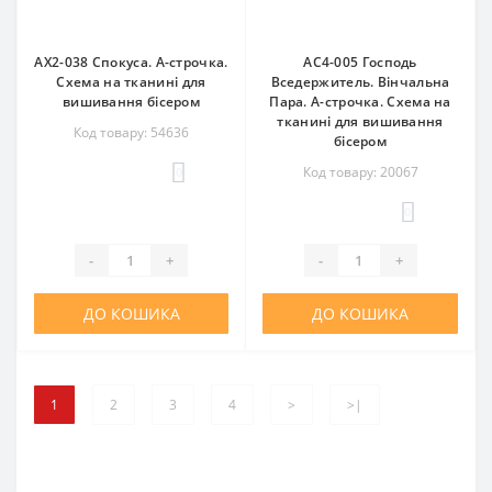
АХ2-038 Спокуса. А-строчка.
АС4-005 Господь
Схема на тканині для
Вседержитель. Вінчальна
вишивання бісером
Пара. А-строчка. Схема на
тканині для вишивання
Код товару: 54636
бісером
Код товару: 20067
0
0
-
+
-
+
ДО КОШИКА
ДО КОШИКА
1
2
3
4
>
>|