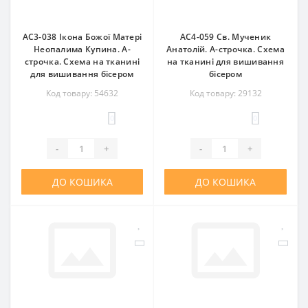
АС3-038 Ікона Божої Матері
АС4-059 Св. Мученик
Неопалима Купина. А-
Анатолій. А-строчка. Схема
строчка. Схема на тканині
на тканині для вишивання
для вишивання бісером
бісером
Код товару: 54632
Код товару: 29132
0
0
-
+
-
+
ДО КОШИКА
ДО КОШИКА