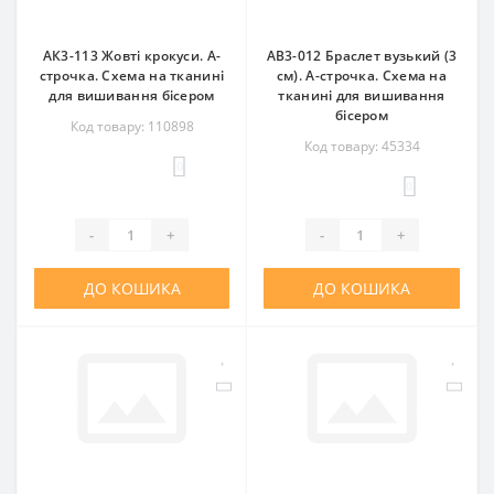
АК3-113 Жовті крокуси. А-
АВ3-012 Браслет вузький (3
строчка. Схема на тканині
см). А-строчка. Схема на
для вишивання бісером
тканині для вишивання
бісером
Код товару: 110898
Код товару: 45334
0
0
-
+
-
+
ДО КОШИКА
ДО КОШИКА