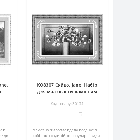
ane.
KQ8307 Сяйво. Jane. Набір
я
для малювання камінням
(круглими)(Знятий з
Код товару: 30155
виробництва)
0
є в
Алмазна живопис вдало поєднує в
 види
собі такі традиційно популярні види