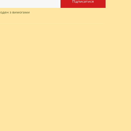
Підписатися
згоден з вимогами