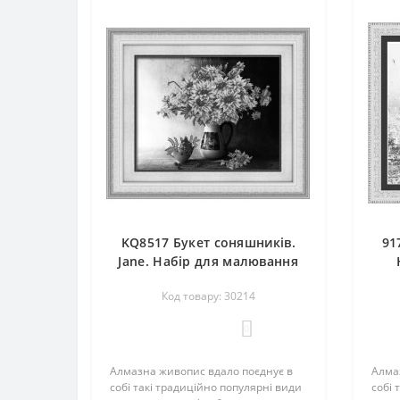
KQ8517 Букет соняшників.
91
Jane. Набір для малювання
камінням (круглими)(Знятий
Код товару: 30214
з виробництва)
0
Алмазна живопис вдало поєднує в
Алма
собі такі традиційно популярні види
собі 