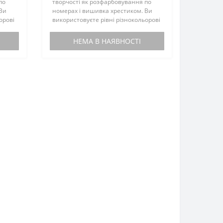
по
творчості як розфарбовування по
 Ви
номерах і вишивка хрестиком. Ви
орові
використовуєте рівні різнокольорові
в
стрази-гранули, щоб зібрати їх в
.
красиву мозаїчну картину-пано.
НЕМА В НАЯВНОСТІ
Закінчений виріб м..