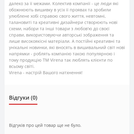
далеко за її межами. Колектив компанії - це люди які
обожнюють вишивку в усіх її проявах та зробили
улюблене хобі справою свого життя, невтомні,
талановиті та креативні дизайнери створюють нові
схеми, набори та інші товари з любов'ю до своєї
справи, використовуючи авторські зображення та
лише високоякісні матеріали. А постійні креативні та
унікальні новинки, які вносять в вишивальний світ нові
напрямки - роблять компанію такою популярною і
тому продукцію TM Virena так люблять клієнти по
всьому світі.
Virena - настрій Вашого натхнення!
Відгуки (0)
Відгуків про цей товар ще не було.