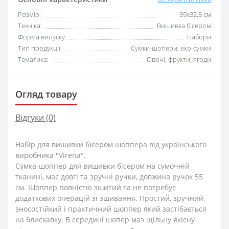
Розмір:
39х32,5 см
Техніка:
Вишивка бісером
Форма випуску:
Набори
Тип продукції:
Сумки-шопери, еко-сумки
Тематика:
Овочі, фрукти, ягоди
Огляд товару
Відгуки (0)
Набір для вишивки бісером шоппера від українського
виробника "Virena".
Сумка-шоппер для вишивки бісером на сумочній
тканині, має довгі та зручні ручки, довжина ручок 55
см. Шоппер повністю зшитий та не потребує
додаткових операцій зі зшивання. Простий, зручний,
зносостійкий і практичний шоппер який застібається
на блискавку. В середині шопер маэ щільну якісну