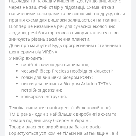
підкладка та накладну кишеню. Доступ до вишивки є
через не зашитий отвір у підкладці. Схема чітка з
насиченими кольорами та високою якістю друку, після
прання схема для вишивки залишається на тканині.
Шоппер це незамінна річ для сучасної екологічної
людини, речі багаторазового використання суттєво
знижують рівень засмічення планети.
Дбай про майбутнє! Будь прогресивним і стильним з
шопперами від VIRENA.
У набір входить:
виріб зі схемою для вишивання;
чеський бісер Preciosa необхідної кількості;
голки для вишивки бісером PONY;
нитки для вишивки бісером Ariadna TYTAN
потрібної довжини;
кольорова інструкція.
Техніка вишивки: напівхрест (гобеленовий шов)
ТМ Вірена - один з найбільших виробників схем та
товарів під вишивку бісером в Україні.
Товари власного виробництва багато років
користуються успіхом не тільки на Батьківщині, а й