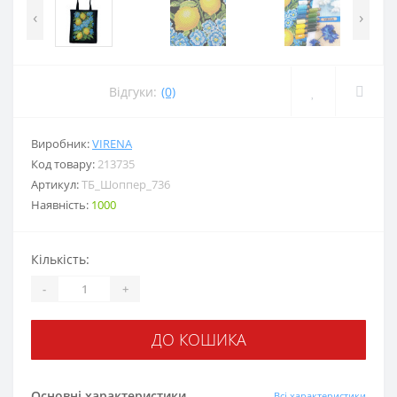
‹
›
Відгуки:
(0)
Виробник:
VIRENA
Код товару:
213735
Артикул:
ТБ_Шоппер_736
Наявність:
1000
Кількість:
-
+
ДО КОШИКА
Основні характеристики
Всі характеристики