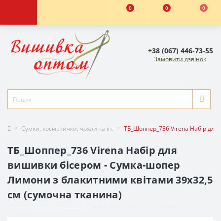
0
0
0
+38 (067) 446-73-55
Замовити дзвінок
Сумки, косметички, чохли та ін.
ТБ_Шоппер_736 Virena Набір для
ТБ_Шоппер_736 Virena Набір для
вишивки бісером - Сумка-шопер
Лимони з блакитними квітами 39х32,5
см (сумочна тканина)