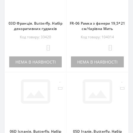
03D Франція. Butterfly. Набір
FR-06 Рамка з фанери 19,5*21
декоративних гудзиків
см.Чарівна Мить
Код товару: 33420
Код товару: 104014
0
0
НЕМА В НАЯВНОСТІ
НЕМА В НАЯВНОСТІ
06D Іспанія. Butterfly. Набір
05D Італія. Butterfly. Набір