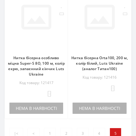
Нитка бісерна особливо
Нитка бісерна Orta100, 200 м,
міцна Super-S 8O, 100 м, колір
колір білий, Luts Ukraine
екрю, запаєнний кінчик Luts
(аналог Титан100)
Ukraine
Код товару: 121416
Код товару: 121417
0
0
НЕМА В НАЯВНОСТІ
НЕМА В НАЯВНОСТІ
|<
<
1
2
3
4
5