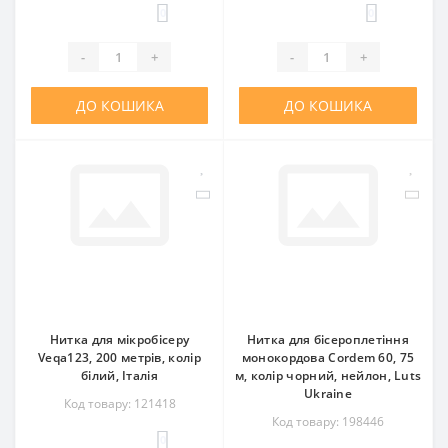
0
0
-
+
-
+
ДО КОШИКА
ДО КОШИКА
Нитка для мікробісеру
Нитка для бісероплетіння
Veqa123, 200 метрів, колір
монокордова Cordem 60, 75
білий, Італія
м, колір чорний, нейлон, Luts
Ukraine
Код товару: 121418
Код товару: 198446
0