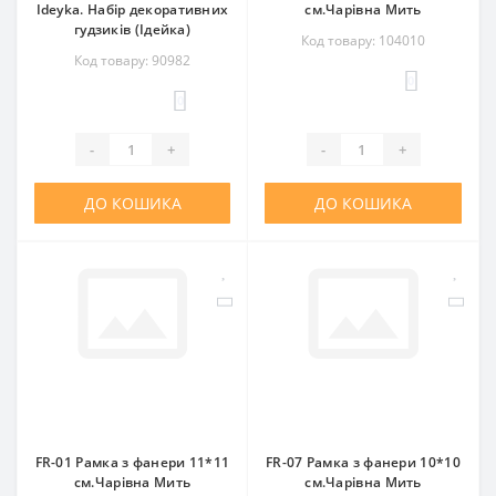
Ideyka. Набір декоративних
см.Чарівна Мить
гудзиків (Ідейка)
Код товару: 104010
Код товару: 90982
0
0
-
+
-
+
ДО КОШИКА
ДО КОШИКА
FR-01 Рамка з фанери 11*11
FR-07 Рамка з фанери 10*10
см.Чарівна Мить
см.Чарівна Мить