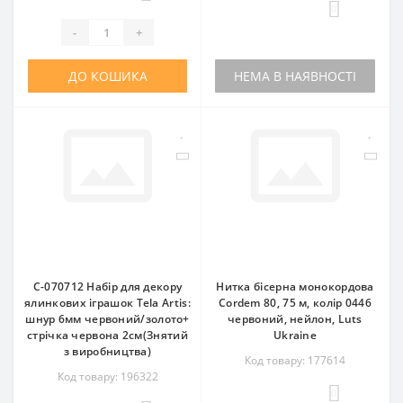
0
-
+
ДО КОШИКА
НЕМА В НАЯВНОСТІ
С-070712 Набір для декору
Нитка бісерна монокордова
ялинкових іграшок Tela Artis:
Cordem 80, 75 м, колір 0446
шнур 6мм червоний/золото+
червоний, нейлон, Luts
стрічка червона 2см(Знятий
Ukraine
з виробництва)
Код товару: 177614
Код товару: 196322
0