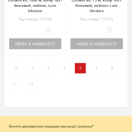
Cordem 80, 1000 м, колір 1631
Cordem 80, 75 м, колір 1631
бежевий, нейлон, Luts
бежевий, нейлон, Luts
Ukraine
Ukraine
Код товару: 177628
Код товару: 177616
0
0
НЕМА В НАЯВНОСТІ
НЕМА В НАЯВНОСТІ
|<
<
1
2
3
4
5
>
>|
Хочете дізнаватися першим про акції і знижки?