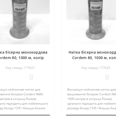
ка бісерна монокордова
Нитка бісерна монокор
ordem 80, 1000 м, колір
Cordem 80, 1000 м, кол
61 жовтий, нейлон, Luts
0867 рожевий, нейлон, 
Код товару: 177627
Код товару: 177625
Ukraine
Ukraine
0
0
іцні нейлонові нитки для
Висоміцні нейлонові нитки для
вання бісером Cordem №80,
вишивання бісером Cordem №8
метрів в котушці.Розмір
1000 метрів в котушці.Розмір
льно підходить для найменшого
ідеально підходить для найме
ру бісеру 15/0 і більше.Аналог
розміру бісеру 15/0 і більше.Ан
иканських ниток C-LON.Нитки
американських ниток C-LON.Н