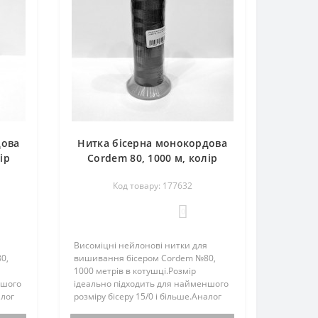
дова
Нитка бісерна монокордова
ір
Cordem 80, 1000 м, колір
Luts
8070 фіолетовий, нейлон,
Код товару: 177632
Luts Ukraine
0
Висоміцні нейлонові нитки для
0,
вишивання бісером Cordem №80,
1000 метрів в котушці.Розмір
ншого
ідеально підходить для найменшого
алог
розміру бісеру 15/0 і більше.Аналог
итки
американських ниток C-LON.Нитки