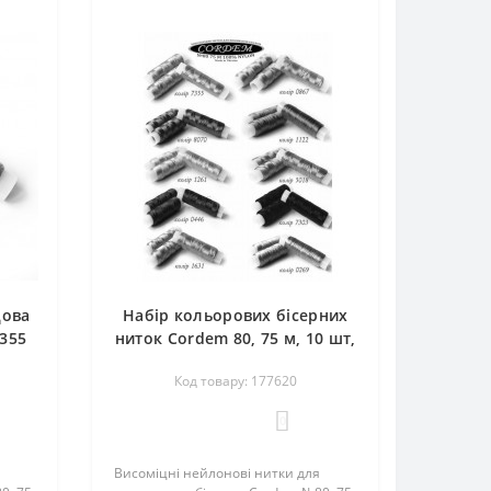
дова
Набір кольорових бісерних
7355
ниток Cordem 80, 75 м, 10 шт,
s
нейлон, Luts Ukraine
Код товару: 177620
0
Висоміцні нейлонові нитки для