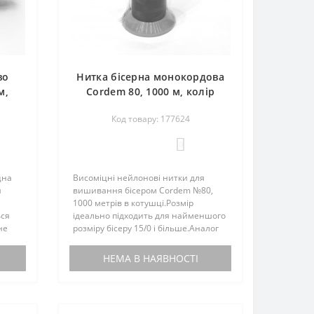
во
Нитка бісерна монокордова
м,
Cordem 80, 1000 м, колір
й
0446 червоний, нейлон, Luts
Код товару: 177624
Ukraine
0
цна
Висоміцні нейлонові нитки для
я
вишивання бісером Cordem №80,
1000 метрів в котушці.Розмір
ься
ідеально підходить для найменшого
не
розміру бісеру 15/0 і більше.Аналог
ся,
американських ниток C-LON.Нитки
гко
не кручені, стійки до тертя, не
НЕМА В НАЯВНОСТІ
розшаровуються і не скручую..