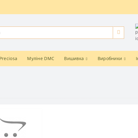
Preciosa
Муліне DMC
Вишивка
Виробники