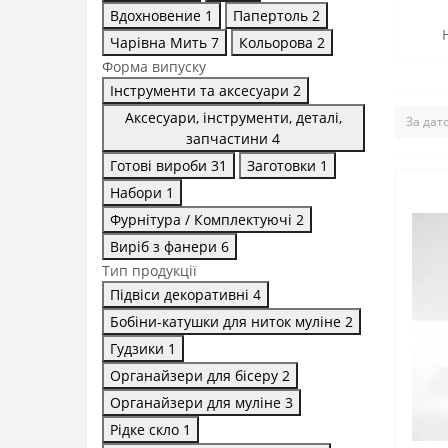
Вдохновение
1
Папертоль
2
Чарівна Мить
7
Кольорова
2
Форма випуску
Інструменти та аксесуари
2
Аксесуари, інструменти, деталі,
запчастини
4
Готові вироби
31
Заготовки
1
Набори
1
Фурнітура / Комплектуючі
2
Виріб з фанери
6
Тип продукції
Підвіси декоративні
4
Бобіни-катушки для ниток муліне
2
Гудзики
1
Органайзери для бісеру
2
Органайзери для муліне
3
Рідке скло
1