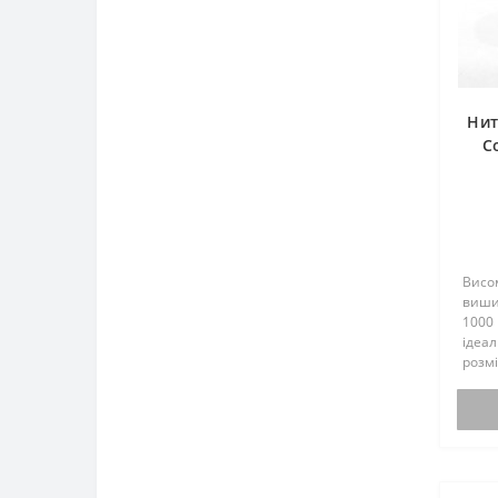
Нит
C
0
Висом
виши
1000 
ідеа
розмі
амер
не кр
розша