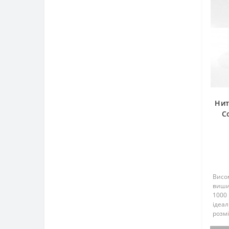
Нит
C
12
Висом
виши
1000 
ідеа
розмі
амер