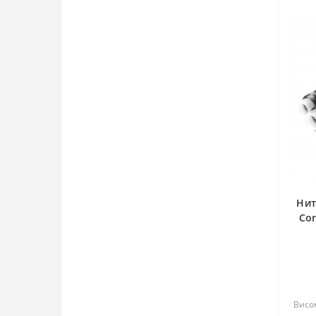
Нит
Cor
фі
Висом