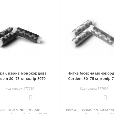
ка бісерна монокордова
Нитка бісерна монокор
dem 80, 75 м, колір 8070
Cordem 80, 75 м, колір 
олетовий, нейлон, Luts
голубий, нейлон, Lut
Код товару: 177610
Код товару: 177607
Ukraine
Ukraine
0
0
іцні нейлонові нитки для
Висоміцні нейлонові нитки для