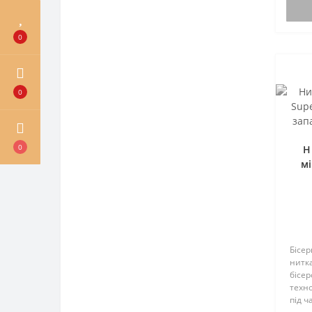
не кр
розша
0
0
0
Н
мі
Бісер
нитка
бісер
техно
під ч