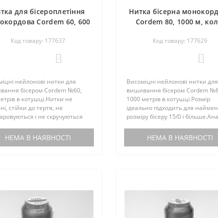
тка для бісероплетіння
Нитка бісерна монокор
окордова Cordem 60, 600
Cordem 80, 1000 м, кол
колір білий, нейлон, Luts
5018 зелений, нейлон, L
Код товару: 177637
Код товару: 177629
Ukraine
Ukraine
0
0
іцні нейлонові нитки для
Висоміцні нейлонові нитки для
вання бісером Cordem №60,
вишивання бісером Cordem №8
етрів в котушці.Нитки не
1000 метрів в котушці.Розмір
ні, стійки до тертя, не
ідеально підходить для найме
аровуються і не скручуються
розміру бісеру 15/0 і більше.Ан
ишивці.Чудово підходять для
американських ниток C-LON.Н
ння бісером гердан, селянок
не кручені, стійки до тертя, не
НЕМА В НАЯВНОСТІ
НЕМА В НАЯВНОСТІ
етів, поясів. Також можна ви..
розшаровуються і не скручую..