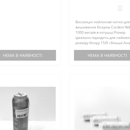
ровується, не кашлатується,
утається, не тягнеться, легко
0
изає крізь бісерин..
Висоміцні нейлонові нитки для
вишивання бісером Cordem №8
1000 метрів в котушці.Розмір
ідеально підходить для найме
розміру бісеру 15/0 і більше.Ан
американських ниток C-LON.Н
не кручені, стійки до тертя, не
НЕМА В НАЯВНОСТІ
НЕМА В НАЯВНОСТІ
розшаровуються і не скручую..