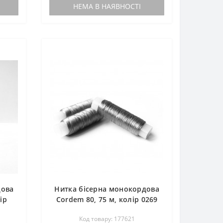
не кручені, стійки до тертя, не
НЕМА В НАЯВНОСТІ
розшаровуються і не скручую..
дова
Нитка бісерна монокордова
ір
Cordem 80, 75 м, колір 0269
ts
сірий, нейлон, Luts Ukraine
Код товару: 177621