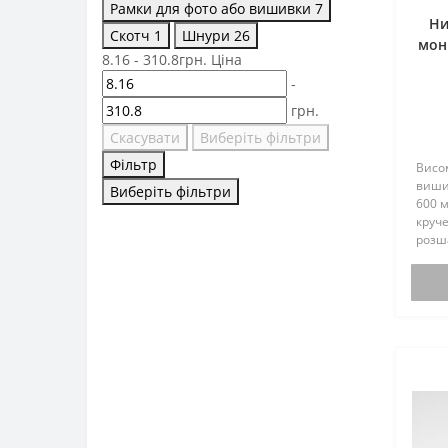
Рамки для фото або вишивки
7
Ни
Скотч
1
Шнури
26
мон
8.16
-
310.8
грн.
Ціна
м, 
-
грн.
Скасувати
Виберіть фільтри
Фільтр
Висом
виши
Виберіть фільтри
600 м
круче
розш
при в
плеті
брасл