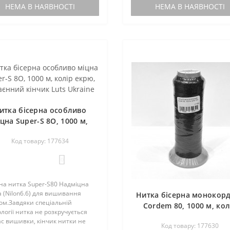
учені, стійки до тертя, не
не кручені, стійки до тертя, не
НЕМА В НАЯВНОСТІ
НЕМА В НАЯВНОСТІ
ровуються і не скручую..
розшаровуються і не скручую..
итка бісерна особливо
цна Super-S 8O, 1000 м,
колір екрю, запаєнний
Код товару: 177634
кінчик Luts Ukraine
0
на нитка Super-S80 Надміцна
 (Nilon6.6) для вишивання
Нитка бісерна монокор
ом.Завдяки спеціальній
Cordem 80, 1000 м, кол
логії нитка не розкручується
7303 синій, нейлон, Lu
ас вишивки, кінчик нитки не
Код товару: 177630
Ukraine