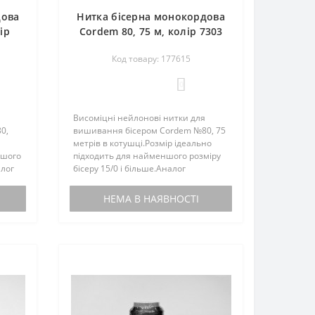
дова
Нитка бісерна монокордова
ір
Cordem 80, 75 м, колір 7303
uts
синій, нейлон, Luts Ukraine
Код товару: 177615
0
Висоміцні нейлонові нитки для
0,
вишивання бісером Cordem №80, 75
метрів в котушці.Розмір ідеально
ншого
підходить для найменшого розміру
алог
бісеру 15/0 і більше.Аналог
итки
американських ниток C-LON.Нитки
не кручені, стійки до тертя, не
НЕМА В НАЯВНОСТІ
розшаровуються і не скручують..