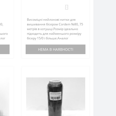
0
Висоміцні нейлонові нитки для
0,
вишивання бісером Cordem №80, 75
метрів в котушці.Розмір ідеально
ншого
підходить для найменшого розміру
алог
бісеру 15/0 і більше.Аналог
итки
американських ниток C-LON.Нитки
не кручені, стійки до тертя, не
НЕМА В НАЯВНОСТІ
розшаровуються і не скручують..