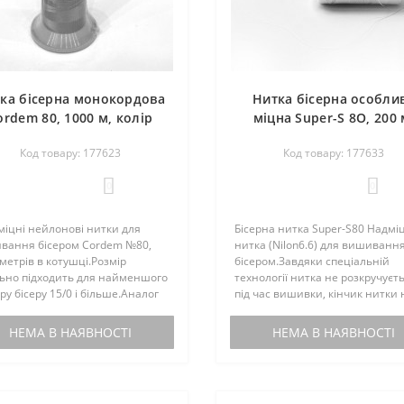
ка бісерна монокордова
Нитка бісерна особли
ordem 80, 1000 м, колір
міцна Super-S 8O, 200 
269 сірий, нейлон, Luts
колір екрю, запаєнни
Код товару: 177623
Код товару: 177633
Ukraine
кінчик Luts Ukraine
0
0
іцні нейлонові нитки для
Бісерна нитка Super-S80 Надмі
вання бісером Cordem №80,
нитка (Nilon6.6) для вишиванн
метрів в котушці.Розмір
бісером.Завдяки спеціальній
льно підходить для найменшого
технології нитка не розкручуєт
ру бісеру 15/0 і більше.Аналог
під час вишивки, кінчик нитки 
иканських ниток C-LON.Нитки
розшаровується, не кашлатуєть
учені, стійки до тертя, не
не плутається, не тягнеться, ле
НЕМА В НАЯВНОСТІ
НЕМА В НАЯВНОСТІ
ровуються і не скручую..
прослизає крізь бісерин..