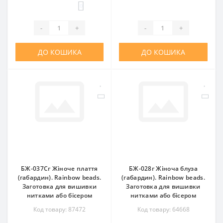
0
-
+
-
+
ДО КОШИКА
ДО КОШИКА
БЖ-037Сг Жіноче плаття
БЖ-028г Жіноча блуза
(габардин). Rainbow beads.
(габардин). Rainbow beads.
Заготовка для вишивки
Заготовка для вишивки
нитками або бісером
нитками або бісером
Код товару: 87472
Код товару: 64668