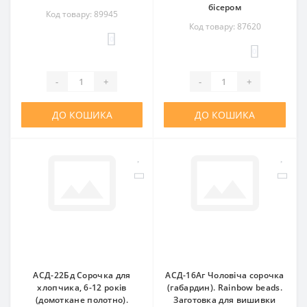
бісером
Код товару: 89945
Код товару: 87620
0
0
-
+
-
+
ДО КОШИКА
ДО КОШИКА
АСД-22Бд Сорочка для
АСД-16Аг Чоловіча сорочка
хлопчика, 6-12 років
(габардин). Rainbow beads.
(домоткане полотно).
Заготовка для вишивки