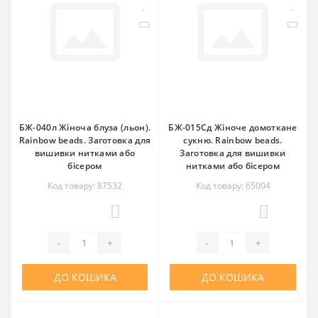
БЖ-040л Жіноча блуза (льон).
БЖ-015Сд Жіноче домоткане
Rainbow beads. Заготовка для
сукню. Rainbow beads.
вишивки нитками або
Заготовка для вишивки
бісером
нитками або бісером
Код товару: 87532
Код товару: 65004
0
0
-
+
-
+
ДО КОШИКА
ДО КОШИКА