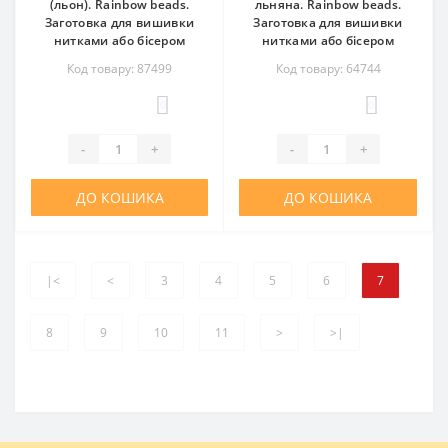
(льон). Rainbow beads.
льняна. Rainbow beads.
Заготовка для вишивки
Заготовка для вишивки
нитками або бісером
нитками або бісером
Код товару: 87499
Код товару: 64744
0
0
-
+
-
+
ДО КОШИКА
ДО КОШИКА
|<
<
3
4
5
6
7
8
9
10
11
>
>|