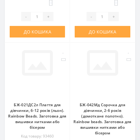
0
0
-
+
-
+
ДО КОШИКА
ДО КОШИКА
БЖ-021ДС2л Плаття для
БЖ-042Мд Сорочка для
дівчинки, 6-12 років (льон).
дівчинки, 2-6 років
Rainbow Beads. Заготовка для
(домоткане полотно).
вишивки нитками або
Rainbow beads. Заготовка для
бісером
вишивки нитками або
бісером
Код товару: 93460