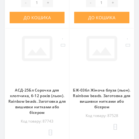
-
+
-
+
ДО КОШИКА
ДО КОШИКА
АСД-25Бл Сорочка для
БЖ-036л Жіноча блуза (льон).
хлопчика, 6-12 років (льон).
Rainbow beads. Заготовка для
Rainbow beads. Заготовка для
вишивки нитками або
вишивки нитками або
бісером
бісером
Код товару: 87528
Код товару: 87743
0
0