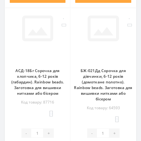
АСД-18Бг Сорочка для
БЖ-021Дд Сорочка для
хлопчика, 6-12 років
дівчинки, 6-12 років
(габардин). Rainbow beads.
(домоткане полотно).
Заготовка для вишивки
Rainbow beads. Заготовка для
нитками або бісером
вишивки нитками або
бісером
Код товару: 87716
Код товару: 64593
0
0
-
+
-
+