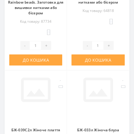
Rainbow beads. Заготовка для
нитками або бісером
вишивки нитками або
Код товару: 64818
бісером
Код товару: 87734
0
0
-
+
-
+
ДО КОШИКА
ДО КОШИКА
БЖ-039С2л Жіноче плаття
БЖ-033л Жіноча блуза