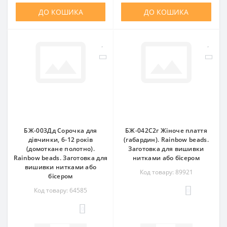
ДО КОШИКА
ДО КОШИКА
БЖ-003Дд Сорочка для
БЖ-042С2г Жіноче плаття
дівчинки, 6-12 років
(габардин). Rainbow beads.
(домоткане полотно).
Заготовка для вишивки
Rainbow beads. Заготовка для
нитками або бісером
вишивки нитками або
Код товару: 89921
бісером
Код товару: 64585
0
0