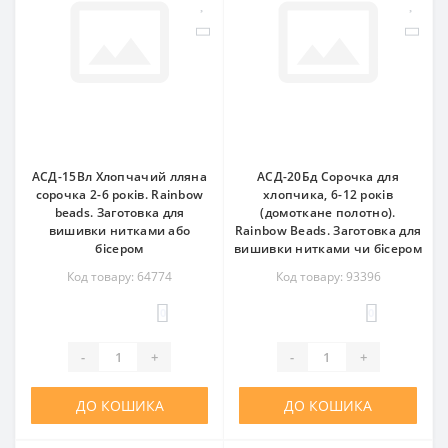
АСД-15Вл Хлопчачий лляна
АСД-20Бд Сорочка для
сорочка 2-6 років. Rainbow
хлопчика, 6-12 років
beads. Заготовка для
(домоткане полотно).
вишивки нитками або
Rainbow Beads. Заготовка для
бісером
вишивки нитками чи бісером
Код товару: 64774
Код товару: 93396
0
0
-
+
-
+
ДО КОШИКА
ДО КОШИКА