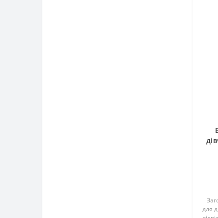
дів
Ra
дл
Заго
для д
відрі