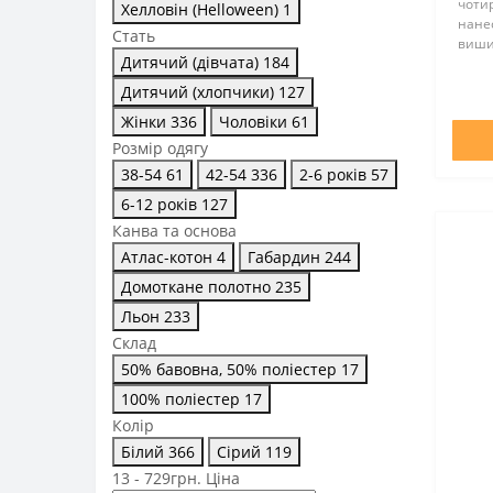
чотир
Хелловін (Helloween)
1
нане
Стать
вишив
Дитячий (дівчата)
184
нитка
Викрі
Дитячий (хлопчики)
127
Склад
Жінки
336
Чоловіки
61
Розмі
Розмір одягу
38-54
61
42-54
336
2-6 років
57
6-12 років
127
Канва та основа
Атлас-котон
4
Габардин
244
Домоткане полотно
235
Льон
233
Склад
50% бавовна, 50% поліестер
17
100% поліестер
17
Колір
Білий
366
Сірий
119
13
-
729
грн.
Ціна