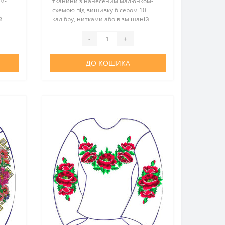
м-
тканини з нанесеним малюнком-
схемою під вишивку бісером 10
й
калібру, нитками або в змішаній
техніці. Тканина - габардин. Склад
ного
тканини: 100% поліестер. Викрійкою
-
+
не комплектується...
ДО КОШИКА