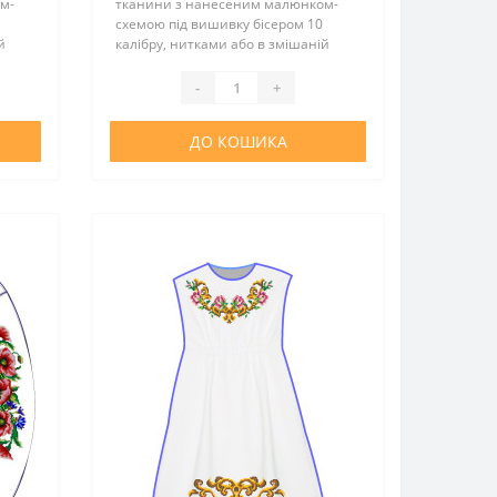
м-
тканини з нанесеним малюнком-
схемою під вишивку бісером 10
й
калібру, нитками або в змішаній
лад
техніці. Тканина - льон. Склад
ійкою
тканини: 50% льон, 50% поліестер.
-
+
Колір натурального сіро..
ДО КОШИКА