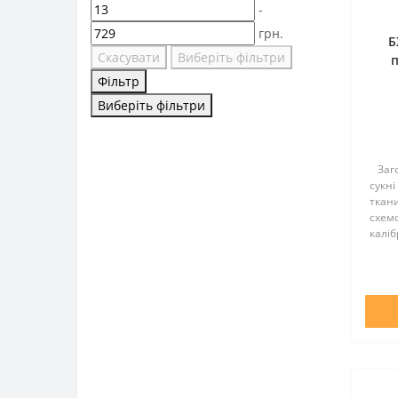
-
грн.
Б
Скасувати
Виберіть фільтри
З
Фільтр
Виберіть фільтри
Заго
сукні
ткан
схемо
каліб
техні
ткани
Колір