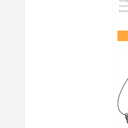
чотир
нане
вишив
нитка
Викрі
домот
50% б