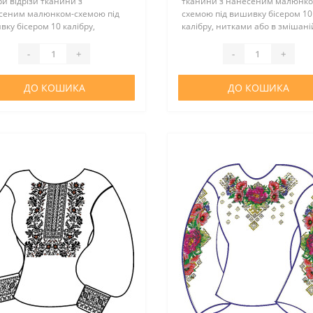
и відрізи тканини з
тканини з нанесеним малюнко
сеним малюнком-схемою під
схемою під вишивку бісером 10
ку бісером 10 калібру,
калібру, нитками або в змішані
ми або в змішаній техніці.
техніці і два відрізу під рукава.
йки немає. Тканина -
Тканина - льон.Колір натураль
-
+
-
+
кане полотно. Склад тканини:
сірого льону! Склад т..
авовна..
ДО КОШИКА
ДО КОШИКА