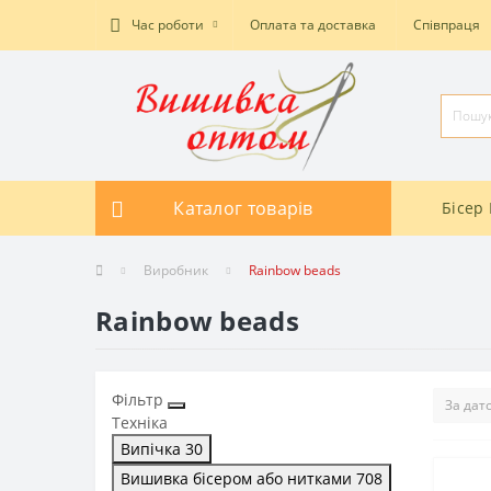
Час роботи
Оплата та доставка
Співпраця
Каталог товарів
Бісер 
Виробник
Rainbow beads
Rainbow beads
Фільтр
Техніка
Випічка
30
Вишивка бісером або нитками
708