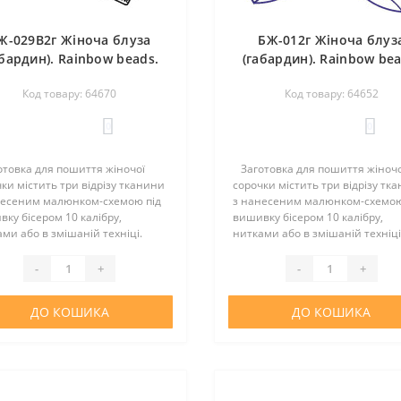
Ж-029В2г Жіноча блуза
БЖ-012г Жіноча блуз
абардин). Rainbow beads.
(габардин). Rainbow bea
аготовка для вишивки
Заготовка для вишив
Код товару: 64670
Код товару: 64652
нитками або бісером
нитками або бісеро
0
0
товка для пошиття жіночої
Заготовка для пошиття жіночо
ки містить три відрізу тканини
сорочки містить три відрізу тк
несеним малюнком-схемою під
з нанесеним малюнком-схемою
ку бісером 10 калібру,
вишивку бісером 10 калібру,
ми або в змішаній техніці.
нитками або в змішаній техніці
йки немає. Тканина - габардин.
Викрійки немає. Тканина - габ
 тканини: 100% поліестер.
Склад тканини: 100% поліестер
-
+
-
+
ри полотна: 150х7..
Розміри полотна: 150х7..
ДО КОШИКА
ДО КОШИКА