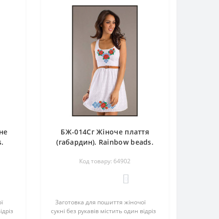
не
БЖ-014Сг Жіноче плаття
.
(габардин). Rainbow beads.
ки
Заготовка для вишивки
Код товару: 64902
м
нитками або бісером
0
ї
Заготовка для пошиття жіночої
ідріз
сукні без рукавів містить один відріз