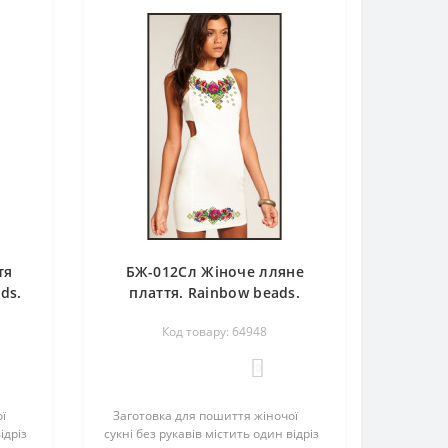
тя
БЖ-012Сл Жіноче лляне
ds.
плаття. Rainbow beads.
ки
Заготовка для вишивки
Код товару: 64948
м
нитками або бісером
0
ї
Заготовка для пошиття жіночої
ідріз
сукні без рукавів містить один відріз