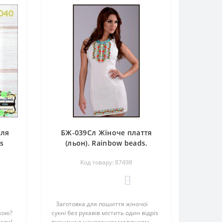
для
БЖ-039Сл Жіноче плаття
s
(льон). Rainbow beads.
Заготовка для вишивки
Код товару: 87498
нитками або бісером
0
Заготовка для пошиття жіночої
кою?
сукні без рукавів містить один відріз
али!
тканини з нанесеним малюнком-