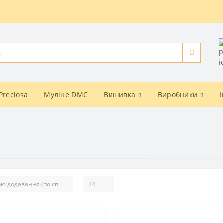
Preciosa
Муліне DMC
Вишивка
Виробники