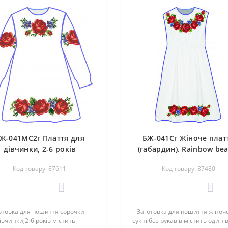
Ж-041МС2г Плаття для
БЖ-041Сг Жіноче плат
дівчинки, 2-6 років
(габардин). Rainbow bea
абардин). Rainbow beads.
Заготовка для вишив
Код товару: 87611
Код товару: 87480
аготовка для вишивки
нитками або бісеро
нитками або бісером
0
0
товка для пошиття сорочки
Заготовка для пошиття жіночо
івчинки,2-6 років містить
сукні без рукавів містить один в