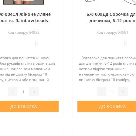
Ж-004Сл Жіноче лляне
БЖ-009Дд Сорочка дл
плаття. Rainbow beads.
дівчинки, 6-12 років
аготовка для вишивки
(домоткане полотно)
Код товару: 64938
Код товару: 64591
нитками або бісером
Rainbow beads. Загото
для вишивки нитками 
0
0
бісером
товка для пошиття жіночої
Заготовка для пошиття сороч
 без рукавів містить один відріз
для дівчинки, 6-12 років містит
ини з нанесеним малюнком-
чотири відрізи тканини з
ю під вишивку бісером 10
нанесеним малюнком-схемою 
ру, нитками або в змішаній
вишивку бісером 10 калібру,
ці. Тканина - льон. Склад
нитками або в змішаній техніці
ни: 50% льон, 50% поліестер.
Викрійки немає. Тканина -
-
+
-
+
 натурального сіро..
домоткане полотно. Склад тка
50% бавов..
ДО КОШИКА
ДО КОШИКА