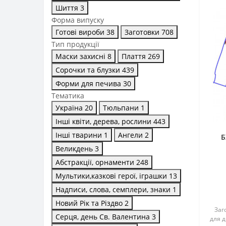
Шиття
3
Форма випуску
Готові вироби
38
Заготовки
708
Тип продукції
Маски захисні
8
Плаття
269
Сорочки та блузки
439
Форми для печива
30
Тематика
Україна
20
Тюльпани
1
Інші квіти, дерева, рослини
443
Інші тварини
1
Ангели
2
Б
Великдень
3
(г
Абстракції, орнаменти
248
З
Мультики,казкові герої, іграшки
13
Надписи, слова, семплери, знаки
1
Новий Рік та Різдво
2
Заго
Серця, день Св. Валентина
3
для д