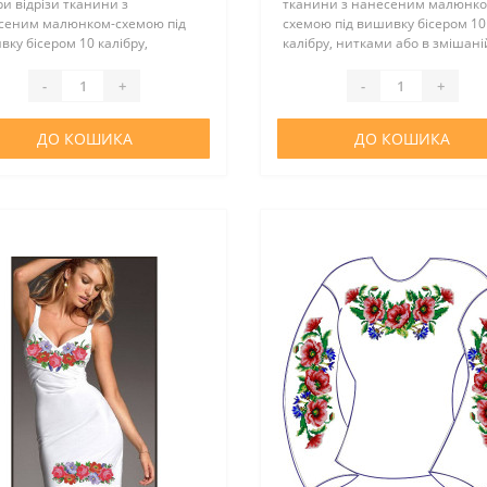
и відрізи тканини з
тканини з нанесеним малюнко
сеним малюнком-схемою під
схемою під вишивку бісером 10
ку бісером 10 калібру,
калібру, нитками або в змішані
ми або в змішаній техніці.
техніці. Тканина - габардин. Ск
йки немає. Тканина - льон.
тканини: 100% поліестер Викр
-
+
-
+
 тканини: 100% поліестер
не комплектується. ..
ри п..
ДО КОШИКА
ДО КОШИКА