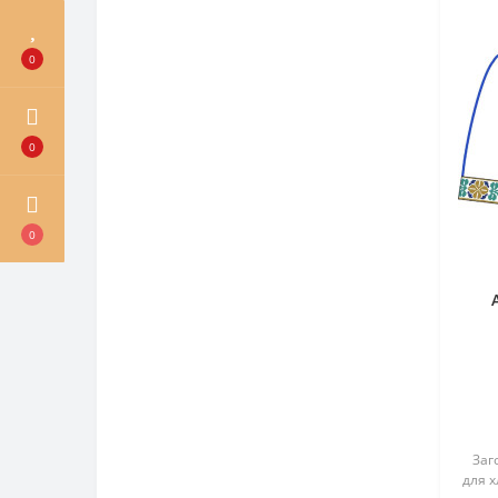
0
0
0
Ra
дл
Заго
для х