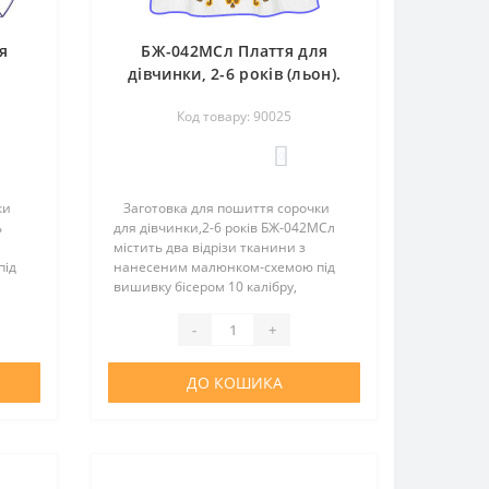
я
БЖ-042МСл Плаття для
дівчинки, 2-6 років (льон).
.
Rainbow beads. Заготовка
Код товару: 90025
вка
для вишивки нитками або
або
бісером
0
ки
Заготовка для пошиття сорочки
ь
для дівчинки,2-6 років БЖ-042МСл
містить два відрізи тканини з
під
нанесеним малюнком-схемою під
вишивку бісером 10 калібру,
.
нитками або в змішаній техніці.
Викрійки немає. Тканина - льон.
-
+
нини:
Склад тканини: 50% льон, 50% пол..
ДО КОШИКА