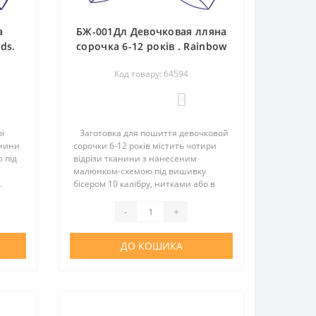
а
БЖ-001Дл Девочковая лляна
ds.
сорочка 6-12 років . Rainbow
ки
beads. Заготовка для
Код товару: 64594
м
вишивки нитками або
бісером
0
ї
Заготовка для пошиття девочковой
анини
сорочки 6-12 років містить чотири
 під
відрізи тканини з нанесеним
малюнком-схемою під вишивку
.
бісером 10 калібру, нитками або в
ардин.
змішаній техніці. Викрійки немає.
.
Тканина - льон. Склад тканини: 50%
-
+
льон, 50% поліестер. ..
ДО КОШИКА