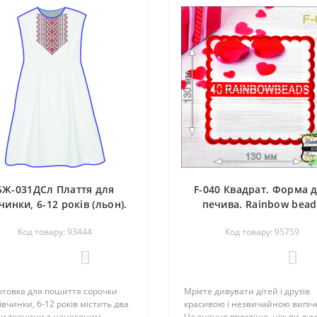
БЖ-031ДСл Плаття для
F-040 Квадрат. Форма 
чинки, 6-12 років (льон).
печива. Rainbow bead
inbow Beads. Заготовка
Код товару: 93444
Код товару: 95759
я вишивки нитками або
бісером
0
0
товка для пошиття сорочки
Мрієте дивувати дітей і друзів
івчинки, 6-12 років містить два
красивою і незвичайною випіч
зи тканини з нанесеним
Це значно простіше, ніж ви дум