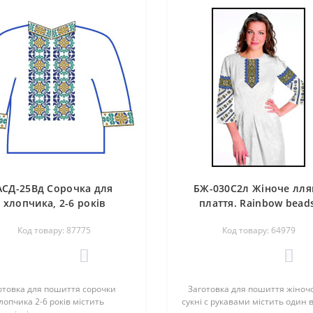
АСД-25Вд Сорочка для
БЖ-030С2л Жіноче лля
хлопчика, 2-6 років
плаття. Rainbow beads
(домоткане полотно).
Заготовка для вишив
Код товару: 87775
Код товару: 64979
inbow beads. Заготовка
нитками або бісеро
я вишивки нитками або
0
0
бісером
товка для пошиття сорочки
Заготовка для пошиття жіночо
лопчика 2-6 років містить
сукні c рукавами містить один в