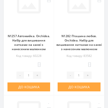
N1257 Автомийка. Orchidea.
N1282 Пташина любов.
Набір для вишивання
Orchidea. Набір для
нитками на канві з
вишивання нитками на канві
нанесеним малюнком
з нанесеним малюнком
Код товару: 60228
Код товару: 83582
0
0
-
+
-
+
ДО КОШИКА
ДО КОШИКА