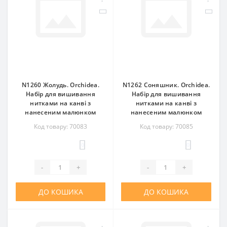
N1260 Жолудь. Orchidea.
N1262 Соняшник. Orchidea.
Набір для вишивання
Набір для вишивання
нитками на канві з
нитками на канві з
нанесеним малюнком
нанесеним малюнком
Код товару: 70083
Код товару: 70085
0
0
-
+
-
+
ДО КОШИКА
ДО КОШИКА