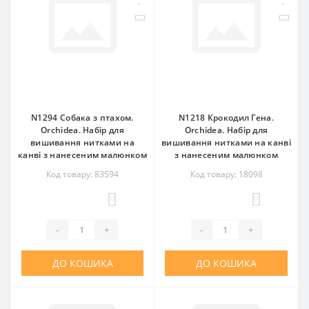
N1294 Собака з птахом.
N1218 Крокодил Гена.
Orchidea. Набір для
Orchidea. Набір для
вишивання нитками на
вишивання нитками на канві
канві з нанесеним малюнком
з нанесеним малюнком
Код товару: 83594
Код товару: 18098
0
0
-
+
-
+
ДО КОШИКА
ДО КОШИКА