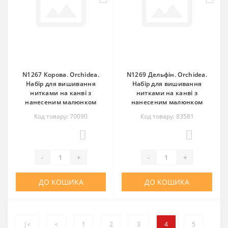
N1267 Корова. Orchidea.
N1269 Дельфін. Orchidea.
Набір для вишивання
Набір для вишивання
нитками на канві з
нитками на канві з
нанесеним малюнком
нанесеним малюнком
Код товару: 70090
Код товару: 83581
0
0
-
+
-
+
ДО КОШИКА
ДО КОШИКА
|<
<
1
2
3
4
5