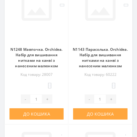
N1248 Мавпочка. Orchidea.
N1143 Парасолька. Orchidea.
Набір для вишивання
Набір для вишивання
нитками на канві з
нитками на канві з
нанесеним малюнком
нанесеним малюнком
Код товару: 28007
Код товару: 60222
0
0
-
+
-
+
ДО КОШИКА
ДО КОШИКА