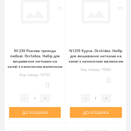
N1239 Рожева троянда
N1259 Курча. Orchidea. Набір
любові. Orchidea. Набір для
для вишивання нитками на
вишивання нитками на
канві з нанесеним малюнком
канві з нанесеним малюнком
Код товару: 70082
Код товару: 18105
0
0
-
+
-
+
ДО КОШИКА
ДО КОШИКА