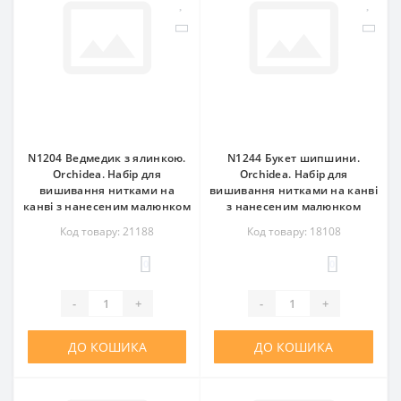
N1204 Ведмедик з ялинкою.
N1244 Букет шипшини.
Orchidea. Набір для
Orchidea. Набір для
вишивання нитками на
вишивання нитками на канві
канві з нанесеним малюнком
з нанесеним малюнком
Код товару: 21188
Код товару: 18108
0
0
-
+
-
+
ДО КОШИКА
ДО КОШИКА