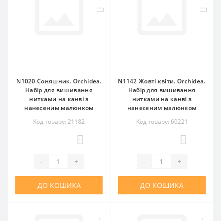
N1020 Соняшник. Orchidea.
N1142 Жовті квіти. Orchidea.
Набір для вишивання
Набір для вишивання
нитками на канві з
нитками на канві з
нанесеним малюнком
нанесеним малюнком
Код товару: 21182
Код товару: 60221
0
0
-
+
-
+
ДО КОШИКА
ДО КОШИКА