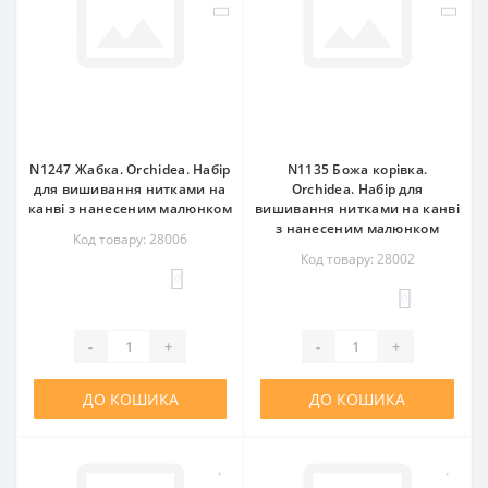
N1247 Жабка. Orchidea. Набір
N1135 Божа корівка.
для вишивання нитками на
Orchidea. Набір для
канві з нанесеним малюнком
вишивання нитками на канві
з нанесеним малюнком
Код товару: 28006
Код товару: 28002
0
0
-
+
-
+
ДО КОШИКА
ДО КОШИКА