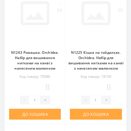
N1263 Ромашка. Orchidea.
N1225 Кішка на гойдалках.
Набір для вишивання
Orchidea. Набір для
нитками на канві з
вишивання нитками на канві
нанесеним малюнком
з нанесеним малюнком
Код товару: 70086
Код товару: 18100
0
0
-
+
-
+
ДО КОШИКА
ДО КОШИКА