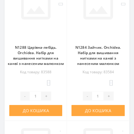
N1288 Царівна-лебідь.
N1284 Зайчик. Orchidea.
Orchidea. Набір для
Набір для вишивання
вишивання нитками на
нитками на канві з
канві з нанесеним малюнком
нанесеним малюнком
Код товару: 83588
Код товару: 83584
0
0
-
+
-
+
ДО КОШИКА
ДО КОШИКА