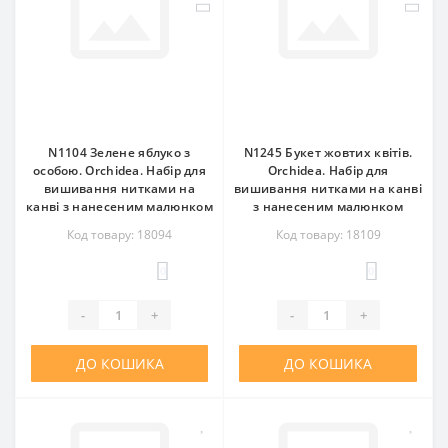
N1104 Зелене яблуко з
N1245 Букет жовтих квітів.
особою. Orchidea. Набір для
Orchidea. Набір для
вишивання нитками на
вишивання нитками на канві
канві з нанесеним малюнком
з нанесеним малюнком
Код товару: 18094
Код товару: 18109
0
0
-
+
-
+
ДО КОШИКА
ДО КОШИКА