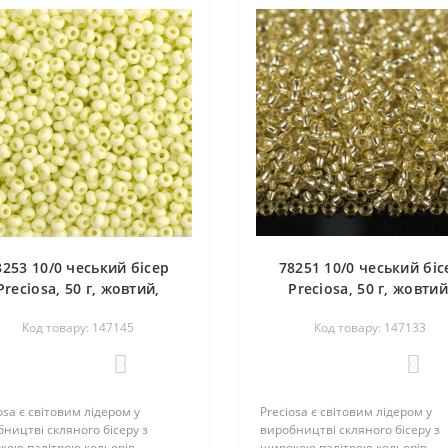
3253 10/0 чеський бісер
78251 10/0 чеський біс
Preciosa, 50 г, жовтий,
Preciosa, 50 г, жовтий
епрозорий крейдяний
кристальний сольгель
Код товару: 147145
Код товару: 147133
сольгель
блискучим срібним отв
0
0
osa є світовим лідером у
Preciosa є світовим лідером у
ництві скляного бісеру з
виробництві скляного бісеру з
кою палітрою кольорів,
широкою палітрою кольорів,