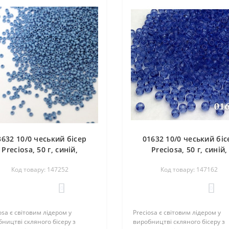
3632 10/0 чеський бісер
01632 10/0 чеський біс
Preciosa, 50 г, синій,
Preciosa, 50 г, синій,
епрозорий крейдяний
кристальний сольгел
Код товару: 147252
Код товару: 147162
сольгель
0
0
osa є світовим лідером у
Preciosa є світовим лідером у
ництві скляного бісеру з
виробництві скляного бісеру з