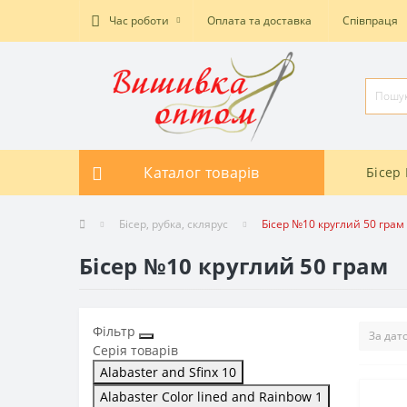
Час роботи
Оплата та доставка
Співпраця
Каталог товарів
Бісер 
Бісер, рубка, склярус
Бісер №10 круглий 50 грам
Бісер №10 круглий 50 грам
Фільтр
Серія товарів
Alabaster and Sfinx
10
Alabaster Color lined and Rainbow
1