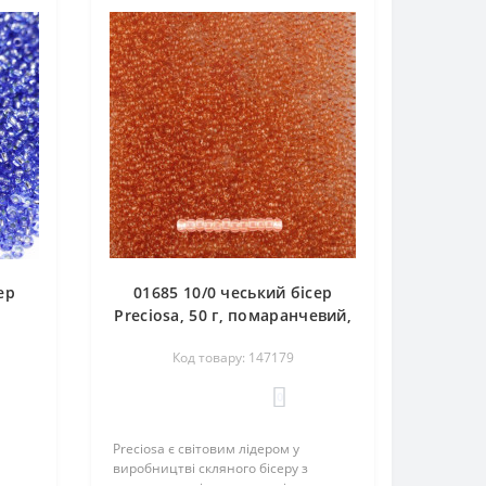
ер
01685 10/0 чеський бісер
Preciosa, 50 г, помаранчевий,
 з
кристальний сольгель
Код товару: 147179
ором
0
Preciosa є світовим лідером у
виробництві скляного бісеру з