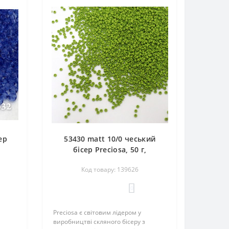
ер
53430 matt 10/0 чеський
бісер Preciosa, 50 г,
ь
оливковий, непрозорий
Код товару: 139626
матовий
0
Preciosa є світовим лідером у
виробництві скляного бісеру з