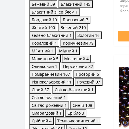
широ
Бежевий
39
Блакитний
145
огра
бісер
Блакитний зі сріблом
1
всьом
Бордовий
19
Бронзовий
7
оптим
відмі
Жовтий
100
Зелений
210
зелено-блакитний
1
Золотий
16
Кораловий
1
Коричневий
79
М`ятний
1
Мідний
1
Малиновий
5
Молочний
4
Оливковий
1
Персиковий
32
Помаранчевий
107
Прозорий
5
Різнокольоровий
11
Рожевий
97
Сірий
57
Світло-блакитний
1
Світло-зелений
1
Світло-рожевий
1
Синій
108
Смарагдовий
1
Срібло
3
Срібний
4
Темно-коричневий
1
Фіолетовий
105
Фуксія
32