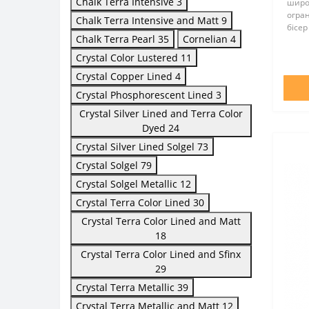
Chalk Terra Intensive
3
широ
огра
Chalk Terra Intensive and Matt
9
бісер
Chalk Terra Pearl
35
Cornelian
4
всьом
оптим
Crystal Color Lustered
11
відмі
Crystal Copper Lined
4
Crystal Phosphorescent Lined
3
Crystal Silver Lined and Terra Color
Dyed
24
Crystal Silver Lined Solgel
73
Crystal Solgel
79
Crystal Solgel Metallic
12
Crystal Terra Color Lined
30
Crystal Terra Color Lined and Matt
18
Crystal Terra Color Lined and Sfinx
29
Crystal Terra Metallic
39
Crystal Terra Metallic and Matt
12