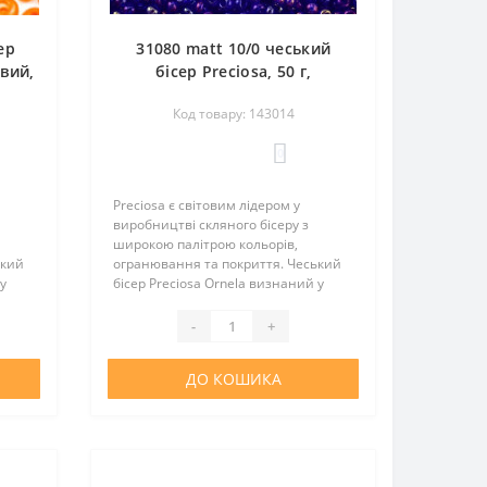
ер
31080 matt 10/0 чеський
евий,
бісер Preciosa, 50 г,
ь
фіолетовий темний,
Код товару: 143014
прозорий райдужний
матовий
0
Preciosa є світовим лідером у
виробництві скляного бісеру з
широкою палітрою кольорів,
ький
огранювання та покриття. Чеський
у
бісер Preciosa Ornela визнаний у
та
всьому світі за відмінну якість та
оптимальну вартість. Цей бісер
-
+
..
відмінно підійде для виготовлен..
ДО КОШИКА