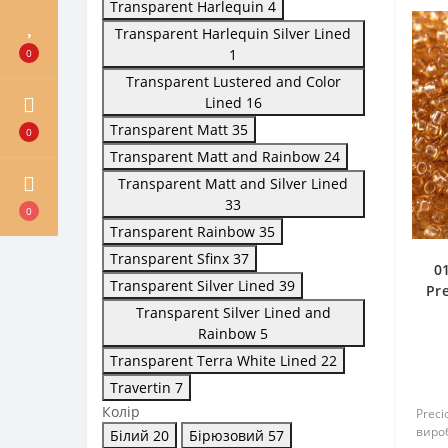
Transparent Harlequin
4
Transparent Harlequin Silver Lined
1
0
Transparent Lustered and Color
Lined
16
Transparent Matt
35
0
Transparent Matt and Rainbow
24
Transparent Matt and Silver Lined
33
0
Transparent Rainbow
35
Transparent Sfinx
37
0
Transparent Silver Lined
39
Pr
Transparent Silver Lined and
Rainbow
5
Transparent Terra White Lined
22
Travertin
7
Колір
Preci
вироб
Білий
20
Бірюзовий
57