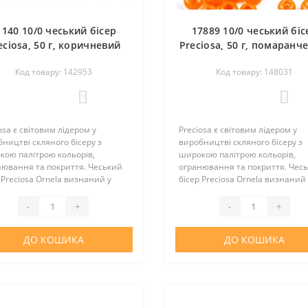
1140 10/0 чеський бісер
17889 10/0 чеський біс
eciosa, 50 г, коричневий
Preciosa, 50 г, помаранч
темний, прозорий
непрозорий сольгел
Код товару: 142953
Код товару: 148031
райдужний
алебастровий
0
0
osa є світовим лідером у
Preciosa є світовим лідером у
ництві скляного бісеру з
виробництві скляного бісеру з
кою палітрою кольорів,
широкою палітрою кольорів,
нювання та покриття. Чеський
огранювання та покриття. Чес
 Preciosa Ornela визнаний у
бісер Preciosa Ornela визнаний 
у світі за відмінну якість та
всьому світі за відмінну якість 
альну вартість. Цей бісер
оптимальну вартість. Цей бісер
-
+
-
+
нно підійде для виготовлен..
відмінно підійде для виготовлен
ДО КОШИКА
ДО КОШИКА