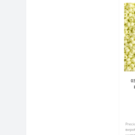
0
н
Preci
вироб
широ