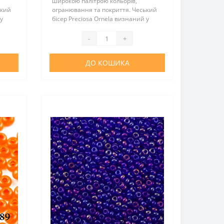
широкою палітрою кольорів,
ький
огранювання та покриття. Чеський
у
бісер Preciosa Ornela визнаний у
та
всьому світі за відмінну якість та
оптимальну вартість. Цей бісер
-
+
..
відмінно підійде для виготовлен..
ДО КОШИКА