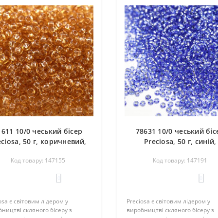
1611 10/0 чеський бісер
78631 10/0 чеський біс
eciosa, 50 г, коричневий,
Preciosa, 50 г, синій,
кристальний сольгель
кристальний сольгель
Код товару: 147155
Код товару: 147191
блискучим срібним отв
0
0
osa є світовим лідером у
Preciosa є світовим лідером у
ництві скляного бісеру з
виробництві скляного бісеру з