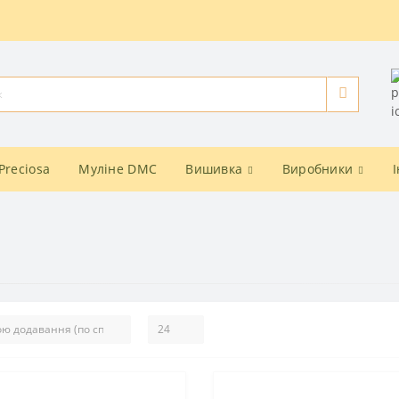
Preciosa
Муліне DMC
Вишивка
Виробники