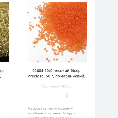
ер
02684 10/0 чеський бісер
,
Preciosa, 50 г, помаранчевий,
 з
непрозорий сольгель
Код товару: 147238
ором
алебастровий
0
Preciosa є світовим лідером у
виробництві скляного бісеру з
широкою палітрою кольорів,