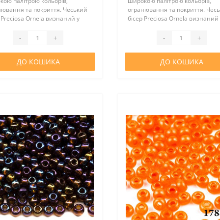
кою палітрою кольорів,
широкою палітрою кольорів,
нювання та покриття. Чеський
огранювання та покриття. Чес
 Preciosa Ornela визнаний у
бісер Preciosa Ornela визнаний 
у світі за відмінну якість та
всьому світі за відмінну якість 
альну вартість. Цей бісер
оптимальну вартість. Цей бісер
-
+
-
+
нно підійде для виготовлен..
відмінно підійде для виготовлен
ДО КОШИКА
ДО КОШИКА