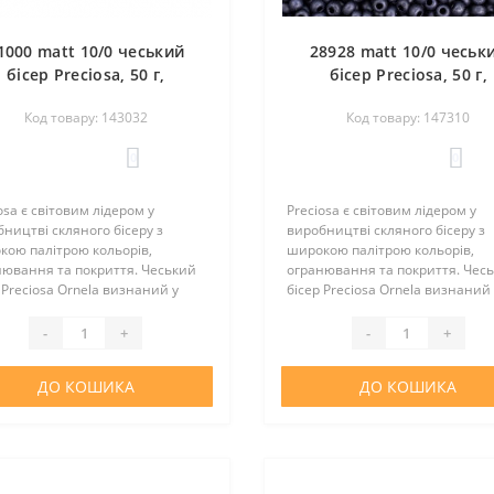
1000 matt 10/0 чеський
28928 matt 10/0 чеськ
бісер Preciosa, 50 г,
бісер Preciosa, 50 г,
маранчевий, прозорий
фіолетово-сірий, непроз
Код товару: 143032
Код товару: 147310
райдужний матовий
чорний бурштин
перламутровий матов
0
0
osa є світовим лідером у
Preciosa є світовим лідером у
ництві скляного бісеру з
виробництві скляного бісеру з
кою палітрою кольорів,
широкою палітрою кольорів,
нювання та покриття. Чеський
огранювання та покриття. Чес
 Preciosa Ornela визнаний у
бісер Preciosa Ornela визнаний 
у світі за відмінну якість та
всьому світі за відмінну якість 
альну вартість. Цей бісер
оптимальну вартість. Цей бісер
-
+
-
+
нно підійде для виготовлен..
відмінно підійде для виготовлен
ДО КОШИКА
ДО КОШИКА