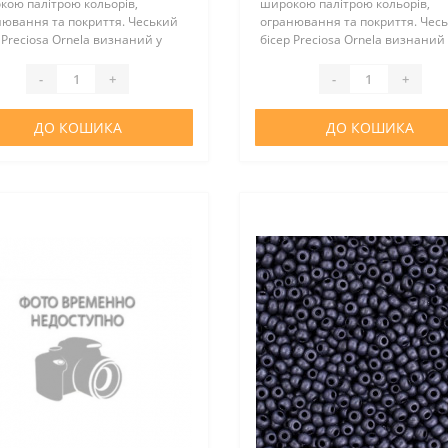
кою палітрою кольорів,
широкою палітрою кольорів,
нювання та покриття. Чеський
огранювання та покриття. Чес
 Preciosa Ornela визнаний у
бісер Preciosa Ornela визнаний 
у світі за відмінну якість та
всьому світі за відмінну якість 
альну вартість. Цей бісер
оптимальну вартість. Цей бісер
-
+
-
+
нно підійде для виготовлен..
відмінно підійде для виготовлен
ДО КОШИКА
ДО КОШИКА