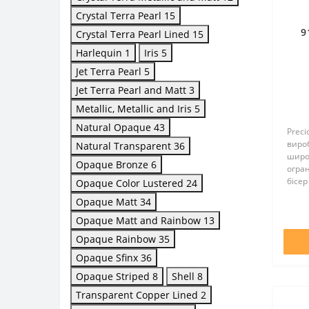
Crystal Terra Pearl
15
9
Crystal Terra Pearl Lined
15
Harlequin
1
Iris
5
по
Jet Terra Pearl
5
Jet Terra Pearl and Matt
3
Metallic, Metallic and Iris
5
Natural Opaque
43
Preci
вироб
Natural Transparent
36
широ
Opaque Bronze
6
огра
бісер
Opaque Color Lustered
24
всьом
Opaque Matt
34
оптим
відмі
Opaque Matt and Rainbow
13
Opaque Rainbow
35
Opaque Sfinx
36
Opaque Striped
8
Shell
8
Transparent Copper Lined
2