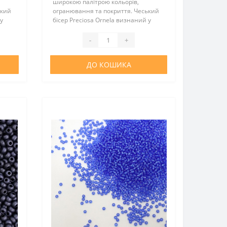
широкою палітрою кольорів,
ький
огранювання та покриття. Чеський
у
бісер Preciosa Ornela визнаний у
та
всьому світі за відмінну якість та
оптимальну вартість. Цей бісер
-
+
..
відмінно підійде для виготовлен..
ДО КОШИКА