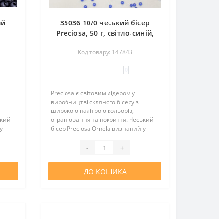
ий
35036 10/0 чеський бісер
Preciosa, 50 г, світло-синій,
орий
прозорий з білим отвором
Код товару: 147843
ий
0
Preciosa є світовим лідером у
виробництві скляного бісеру з
широкою палітрою кольорів,
ький
огранювання та покриття. Чеський
у
бісер Preciosa Ornela визнаний у
та
всьому світі за відмінну якість та
оптимальну вартість. Цей бісер
-
+
..
чудово підійде для виготовлення..
ДО КОШИКА