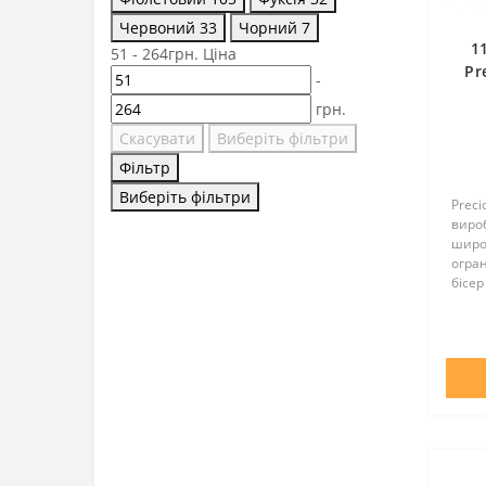
Червоний
33
Чорний
7
1
51
-
264
грн.
Ціна
Pr
-
грн.
Скасувати
Виберіть фільтри
Фільтр
Виберіть фільтри
Preci
вироб
широ
огра
бісер
всьом
оптим
відмі