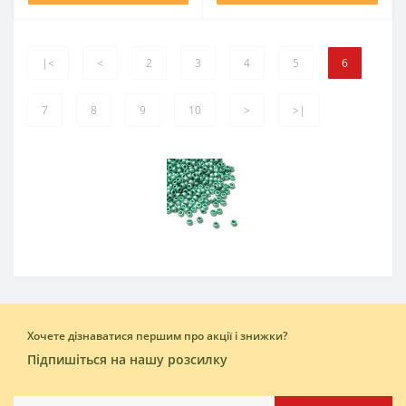
|<
<
2
3
4
5
6
7
8
9
10
>
>|
Хочете дізнаватися першим про акції і знижки?
Підпишіться на нашу розсилку