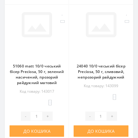
51060 matt 10/0 чеський
24040 10/0 чеський бісер
бісер Preciosa, 50 г, зелений
Preciosa, 50 г, сливовий,
насичений, прозорий
непрозорий райдужний
райдужний матовий
Код товару: 143099
Код товару: 143017
0
0
-
+
-
+
ДО КОШИКА
ДО КОШИКА