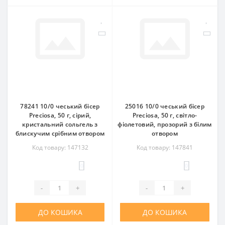
78241 10/0 чеський бісер
25016 10/0 чеський бісер
Preciosa, 50 г, сірий,
Preciosa, 50 г, світло-
кристальний сольгель з
фіолетовий, прозорий з білим
блискучим срібним отвором
отвором
Код товару: 147132
Код товару: 147841
0
0
-
+
-
+
ДО КОШИКА
ДО КОШИКА