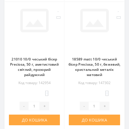
21010 10/0 чеський бісер
18589 matt 10/0 чеський
Preciosa, 50 г, аметистовий
бісер Preciosa, 50 г, бежевий,
світлий, прозорий
кристальний металік
райдужний
матовий
Код товару: 142954
Код товару: 147302
0
0
-
+
-
+
ДО КОШИКА
ДО КОШИКА