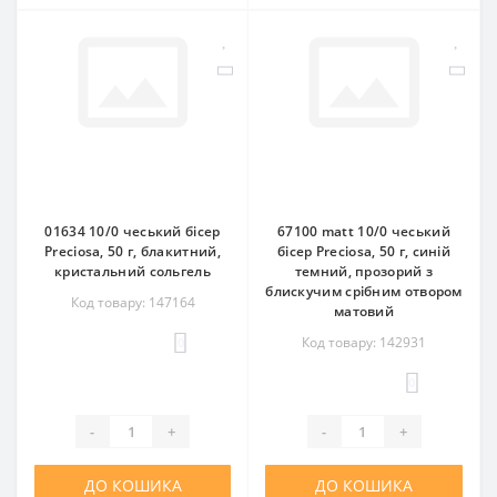
01634 10/0 чеський бісер
67100 matt 10/0 чеський
Preciosa, 50 г, блакитний,
бісер Preciosa, 50 г, синій
кристальний сольгель
темний, прозорий з
блискучим срібним отвором
Код товару: 147164
матовий
Код товару: 142931
0
0
-
+
-
+
ДО КОШИКА
ДО КОШИКА