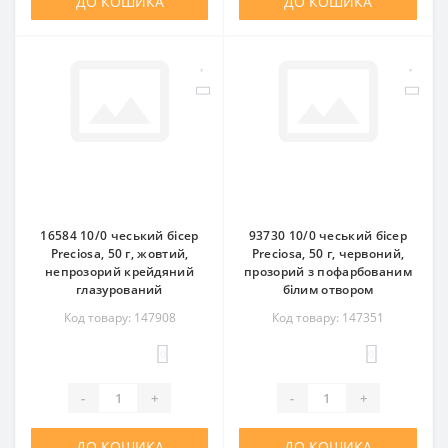
ДО КОШИКА
ДО КОШИКА
16584 10/0 чеський бісер
93730 10/0 чеський бісер
Preciosa, 50 г, жовтий,
Preciosa, 50 г, червоний,
непрозорий крейдяний
прозорий з пофарбованим
глазурований
білим отвором
Код товару: 147908
Код товару: 147351
0
0
-
+
-
+
ДО КОШИКА
ДО КОШИКА