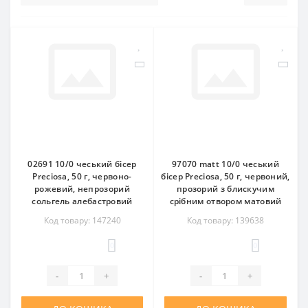
02691 10/0 чеський бісер
97070 matt 10/0 чеський
Preciosa, 50 г, червоно-
бісер Preciosa, 50 г, червоний,
рожевий, непрозорий
прозорий з блискучим
сольгель алебастровий
срібним отвором матовий
Код товару: 147240
Код товару: 139638
0
0
-
+
-
+