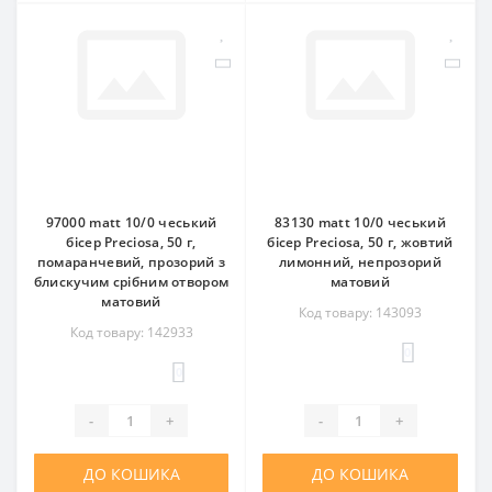
97000 matt 10/0 чеський
83130 matt 10/0 чеський
бісер Preciosa, 50 г,
бісер Preciosa, 50 г, жовтий
помаранчевий, прозорий з
лимонний, непрозорий
блискучим срібним отвором
матовий
матовий
Код товару: 143093
Код товару: 142933
0
0
-
+
-
+
ДО КОШИКА
ДО КОШИКА