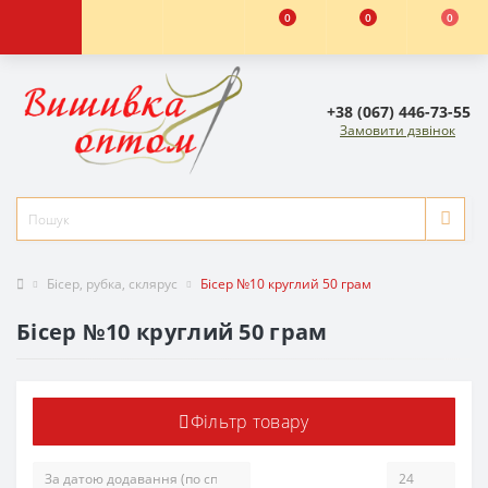
0
0
0
+38 (067) 446-73-55
Замовити дзвінок
Бісер, рубка, склярус
Бісер №10 круглий 50 грам
Бісер №10 круглий 50 грам
Фільтр товару