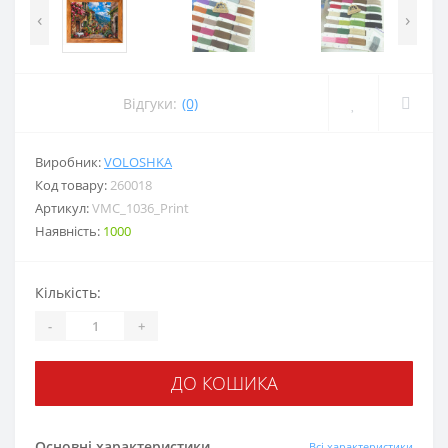
‹
›
Відгуки:
(0)
Виробник:
VOLOSHKA
Код товару:
260018
Артикул:
VMC_1036_Print
Наявність:
1000
Кількість:
-
+
ДО КОШИКА
Основні характеристики
Всі характеристики