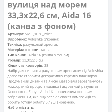
вулиця над морем
33,3x22,6 см, Aida 16
(канва з фоном)
Артикул:
VMC_1036_Print
Виробник:
Voloshka (Україна)
Техніка:
рахунковий хрестик
Матеріал основи:
канва
Тип канви:
Aida 16 (канва з фоном)
Розмір:
33,3x22,6 см
Кількість кольорів:
38
Набір для вишивки рахунковим хрестиком від Voloshka
дозволяє створити декоративну картину власноруч.
Продуманий дизайн та якісні матеріали забезпечують
комфортний процес вишивки і акуратний результат.
Основою набору є Aida 16 з нанесеним фоновим
зображенням, яке підкреслює сюжет композиції та
робить готову роботу більш виразною.
Набір містить: