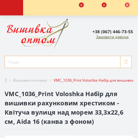
0
0
0
+38 (067) 446-73-55
Замовити дзвінок
Вишивка нитками
VMC_1036_Print Voloshka Набір для вишивки ра
VMC_1036_Print Voloshka Набір для
вишивки рахунковим хрестиком -
Квітуча вулиця над морем 33,3x22,6
см, Aida 16 (канва з фоном)