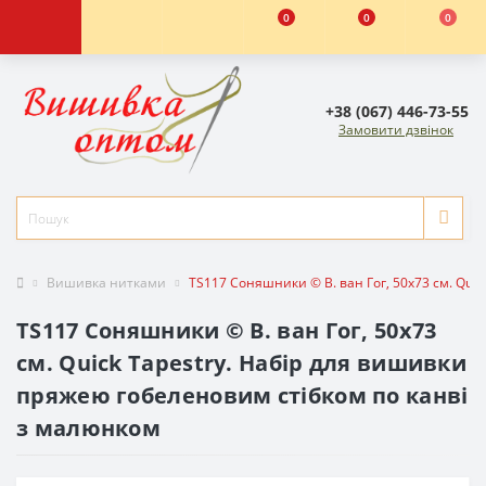
0
0
0
+38 (067) 446-73-55
Замовити дзвінок
Вишивка нитками
TS117 Соняшники © В. ван Гог, 50х73 см. Qui
TS117 Соняшники © В. ван Гог, 50х73
см. Quick Tapestry. Набір для вишивки
пряжею гобеленовим стібком по канві
з малюнком