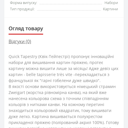
Форма випуску:
Набори
Тип продукції:
Картини
Огляд товару
Відгуки (0)
Quick Tapestry (Квік-Тейпестрі) пропонує інноваційні
набори для вишивання картин пряжею, протеє
картину можна вишити лише за місяць! Адже девіз цих
картин - belle tapisserie très vite -перекладається з
французької як "гарні гобелени дуже швидко".
В якості основи використовується німецький страмин
Zweigart (жорстка рівномірна канва), на який вже
нанесена кольорова схема з точним співпадінням
кольорів з нитками канви. На кожному перетині
знаходиться кольоровий квадратик, тому вишивати
дуже легко. Картина вишивається полухрестом
прикладеної пряжею (полірований акрил 100%). Готову