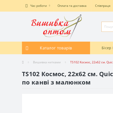
Час роботи
Оплата та доставка
Співпраця
Каталог товарів
Бісер 
Вишивка нитками
TS102 Космос, 22х62 см. Qui
TS102 Космос, 22х62 см. Qu
по канві з малюнком