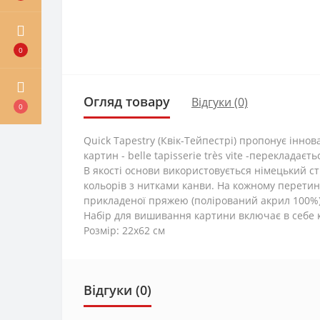
0
Огляд товару
Відгуки (0)
0
Quick Tapestry (Квік-Тейпестрі) пропонує інн
картин - belle tapisserie très vite -перекладає
В якості основи використовується німецький с
кольорів з нитками канви. На кожному перети
прикладеної пряжею (полірований акрил 100%).
Набір для вишивання картини включає в себе к
Розмір: 22х62 см
Відгуки (0)