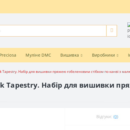
Preciosa
Муліне DMC
Вишивка
Виробники
ck Tapestry. Набір для вишивки пряжею гобеленовим стібком по канві з ма
ick Tapestry. Набір для вишивки п
Відгуки:
(0)