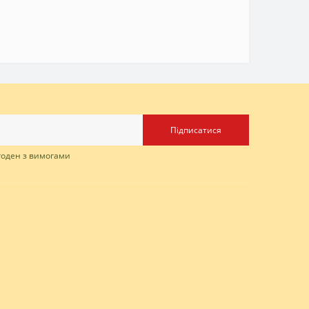
Підписатися
згоден з вимогами