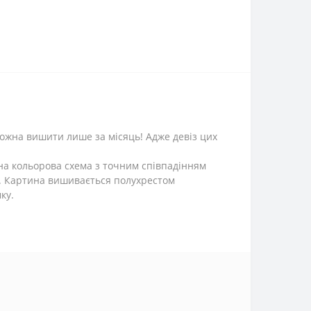
можна вишити лише за місяць! Адже девіз цих
ена кольорова схема з точним співпадінням
о. Картина вишивається полухрестом
ку.