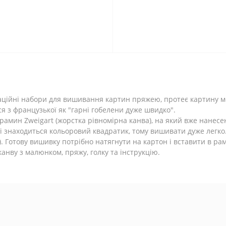
оваційні набори для вишивання картин пряжею, протеє картину 
ться з французької як "гарні гобелени дуже швидко".
трамин Zweigart (жорстка рівномірна канва), на який вже нанес
ні знаходиться кольоровий квадратик, тому вишивати дуже легк
 Готову вишивку потрібно натягнути на картон і вставити в рам
анву з малюнком, пряжу, голку та інструкцію.