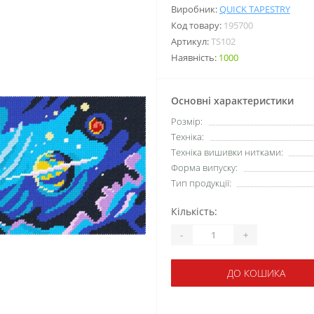
Виробник:
QUICK TAPESTRY
Код товару:
195700
Артикул:
TS102
Наявність:
1000
Основні характеристики
Розмір:
Техніка:
Техніка вишивки нитками:
Форма випуску:
Тип продукції:
Кількість:
-
+
ДО КОШИКА