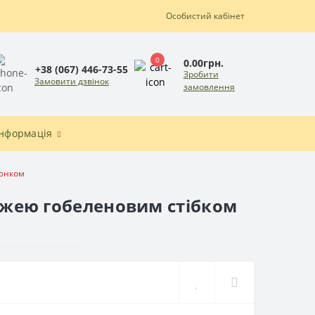
Особистий кабінет
0
0.00грн.
+38 (067) 446-73-55
Зробити
Замовити дзвінок
замовлення
Інформація
люнком
ряжею гобеленовим стібком