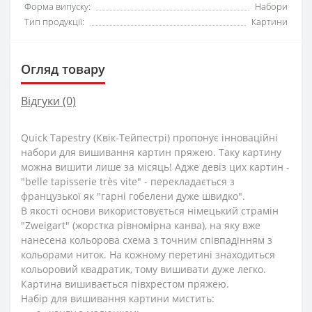
Форма випуску:
Набори
Тип продукції:
Картини
Огляд товару
Відгуки (0)
Quick Tapestry (Квік-Тейпестрі) пропонує інноваційні
набори для вишивання картин пряжею. Таку картину
можна вишити лише за місяць! Адже девіз цих картин -
"belle tapisserie très vite" - перекладається з
французької як "гарні гобелени дуже швидко".
В якості основи використовується німецький страмін
"Zweigart" (жорстка рівномірна канва), на яку вже
нанесена кольорова схема з точним співпадінням з
кольорами ниток. На кожному перетині знаходиться
кольоровий квадратик, тому вишивати дуже легко.
Картина вишивається півхрестом пряжею.
Набір для вишивання картини мистить: