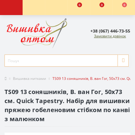
0
0
0
+38 (067) 446-73-55
Замовити дзвінок
Вишивка нитками
TS09 13 соняшників, В. ван Гог, 50х73 см. Qu
TS09 13 соняшників, В. ван Гог, 50х73
см. Quick Tapestry. Набір для вишивки
пряжею гобеленовим стібком по канві
з малюнком