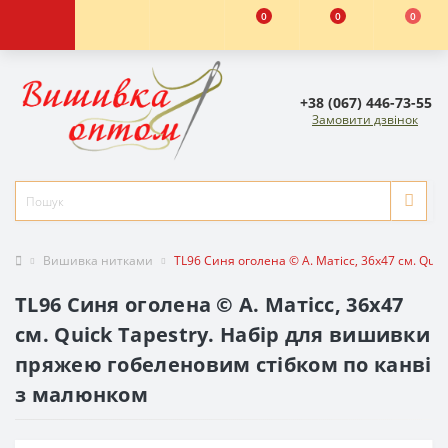
0
0
0
+38 (067) 446-73-55
Замовити дзвінок
Вишивка нитками
TL96 Синя оголена © А. Матісс, 36х47 см. Qu
TL96 Синя оголена © А. Матісс, 36х47
см. Quick Tapestry. Набір для вишивки
пряжею гобеленовим стібком по канві
з малюнком