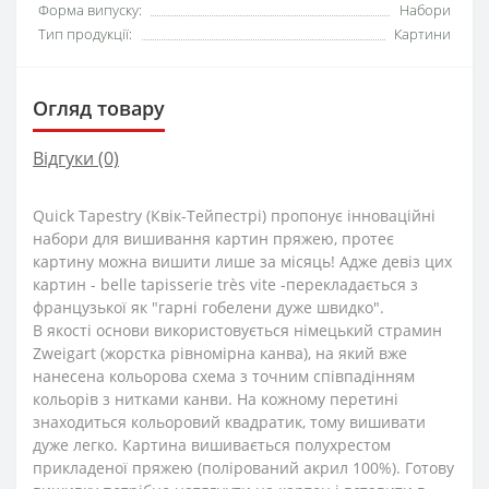
Форма випуску:
Набори
Тип продукції:
Картини
Огляд товару
Відгуки (0)
Quick Tapestry (Квік-Тейпестрі) пропонує інноваційні
набори для вишивання картин пряжею, протеє
картину можна вишити лише за місяць! Адже девіз цих
картин - belle tapisserie très vite -перекладається з
французької як "гарні гобелени дуже швидко".
В якості основи використовується німецький страмин
Zweigart (жорстка рівномірна канва), на який вже
нанесена кольорова схема з точним співпадінням
кольорів з нитками канви. На кожному перетині
знаходиться кольоровий квадратик, тому вишивати
дуже легко. Картина вишивається полухрестом
прикладеної пряжею (полірований акрил 100%). Готову