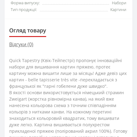
Форма випуску:
Набори
Тип продукції:
Картини
Огляд товару
Відгуки (0)
Quick Tapestry (Квік-Тейпестрі) пропонує інноваційні
набори для вишивання картин пряжею, протеє
картину можна вишити лише за місяць! Адже девіз цих
картин - belle tapisserie très vite -перекладається з
французької як "гарні гобелени дуже швидко".
В якості основи використовується німецький страмин
Zweigart (жорстка рівномірна канва), на який вже
нанесена кольорова схема з точним співпадінням
кольорів з нитками канви. На кожному перетині
знаходиться кольоровий квадратик, тому вишивати
дуже легко. Картина вишивається полухрестом
прикладеної пряжею (полірований акрил 100%). Готову