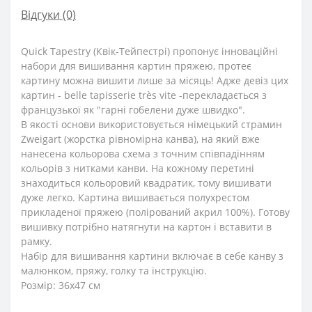
Відгуки (0)
Quick Tapestry (Квік-Тейпестрі) пропонує інноваційні
набори для вишивання картин пряжею, протеє
картину можна вишити лише за місяць! Адже девіз цих
картин - belle tapisserie très vite -перекладається з
французької як "гарні гобелени дуже швидко".
В якості основи використовується німецький страмин
Zweigart (жорстка рівномірна канва), на який вже
нанесена кольорова схема з точним співпадінням
кольорів з нитками канви. На кожному перетині
знаходиться кольоровий квадратик, тому вишивати
дуже легко. Картина вишивається полухрестом
прикладеної пряжею (полірований акрил 100%). Готову
вишивку потрібно натягнути на картон і вставити в
рамку.
Набір для вишивання картини включає в себе канву з
малюнком, пряжу, голку та інструкцію.
Розмір: 36x47 см