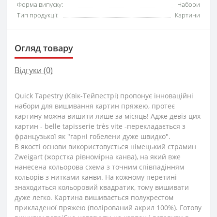
Форма випуску:
Набори
Тип продукції:
Картини
Огляд товару
Відгуки (0)
Quick Tapestry (Квік-Тейпестрі) пропонує інноваційні
набори для вишивання картин пряжею, протеє
картину можна вишити лише за місяць! Адже девіз цих
картин - belle tapisserie très vite -перекладається з
французької як "гарні гобелени дуже швидко".
В якості основи використовується німецький страмин
Zweigart (жорстка рівномірна канва), на який вже
нанесена кольорова схема з точним співпадінням
кольорів з нитками канви. На кожному перетині
знаходиться кольоровий квадратик, тому вишивати
дуже легко. Картина вишивається полухрестом
прикладеної пряжею (полірований акрил 100%). Готову