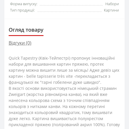
Форма випуску:
Набори
Тип продукції:
Картини
Огляд товару
Відгуки (0)
Quick Tapestry (Квік-Тейпестрі) пропонує інноваційні
набори для вишивання картин пряжею, протеє
картину можна вишити лише за місяць! Адже девіз цих
картин - belle tapisserie très vite -перекладається з
французької як "гарні гобелени дуже швидко".
В якості основи використовується німецький страмин
Zweigart (жорстка рівномірна канва), на який вже
нанесена кольорова схема з точним співпадінням
кольорів з нитками канви. На кожному перетині
знаходиться кольоровий квадратик, тому вишивати
дуже легко. Картина вишивається полухрестом
прикладеної пряжею (полірований акрил 100%). Готову