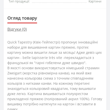
Тип продукції:
Картини
Огляд товару
Відгуки (0)
Quick Tapestry (Квік-Тейпестрі) пропонує інноваційні
набори для вишивання картин пряжею, протеє
картину можна вишити лише за місяць! Адже девіз цих
картин - belle tapisserie très vite -перекладається з
французької як "гарні гобелени дуже швидко".
В якості основи використовується німецький страмин
Zweigart (жорстка рівномірна канва), на який вже
нанесена кольорова схема з точним співпадінням
кольорів з нитками канви. На кожному перетині
знаходиться кольоровий квадратик, тому вишивати
дуже легко. Картина вишивається полухрестом
прикладеної пряжею (полірований акрил 100%). Готову
вишивку потрібно натягнути на картон і вставити в
рамку.