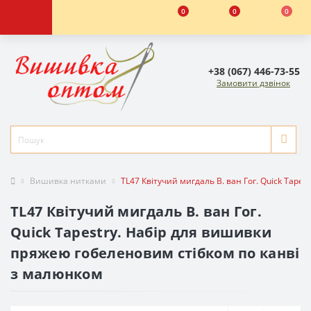
0
0
0
+38 (067) 446-73-55
Замовити дзвінок
Вишивка нитками
TL47 Квітучий мигдаль В. ван Гог. Quick Tap
TL47 Квітучий мигдаль В. ван Гог.
Quick Tapestry. Набір для вишивки
пряжею гобеленовим стібком по канві
з малюнком