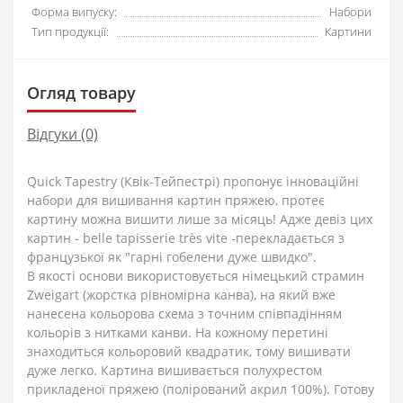
Форма випуску:
Набори
Тип продукції:
Картини
Огляд товару
Відгуки (0)
Quick Tapestry (Квік-Тейпестрі) пропонує інноваційні
набори для вишивання картин пряжею, протеє
картину можна вишити лише за місяць! Адже девіз цих
картин - belle tapisserie très vite -перекладається з
французької як "гарні гобелени дуже швидко".
В якості основи використовується німецький страмин
Zweigart (жорстка рівномірна канва), на який вже
нанесена кольорова схема з точним співпадінням
кольорів з нитками канви. На кожному перетині
знаходиться кольоровий квадратик, тому вишивати
дуже легко. Картина вишивається полухрестом
прикладеної пряжею (полірований акрил 100%). Готову