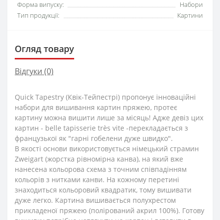
Форма випуску:
Набори
Тип продукції:
Картини
Огляд товару
Відгуки (0)
Quick Tapestry (Квік-Тейпестрі) пропонує інноваційні
набори для вишивання картин пряжею, протеє
картину можна вишити лише за місяць! Адже девіз цих
картин - belle tapisserie très vite -перекладається з
французької як "гарні гобелени дуже швидко".
В якості основи використовується німецький страмин
Zweigart (жорстка рівномірна канва), на який вже
нанесена кольорова схема з точним співпадінням
кольорів з нитками канви. На кожному перетині
знаходиться кольоровий квадратик, тому вишивати
дуже легко. Картина вишивається полухрестом
прикладеної пряжею (полірований акрил 100%). Готову