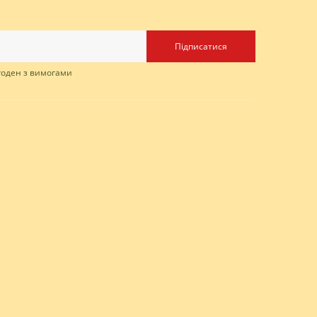
Підписатися
згоден з вимогами