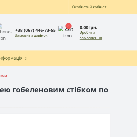
Особистий кабінет
0
0.00грн.
+38 (067) 446-73-55
Зробити
Замовити дзвінок
замовлення
Інформація
нком
жею гобеленовим стібком по