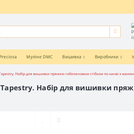
Preciosa
Муліне DMC
Вишивка
Виробники
 Tapestry. Набір для вишивки пряжею гобеленовим стібком по канві з малю
 Tapestry. Набір для вишивки пря