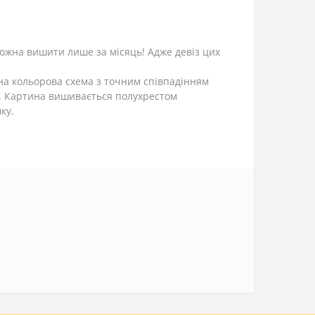
можна вишити лише за місяць! Адже девіз цих
ена кольорова схема з точним співпадінням
о. Картина вишивається полухрестом
ку.