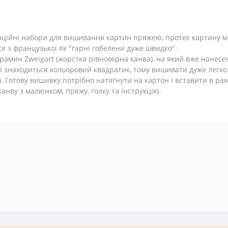
оваційні набори для вишивання картин пряжею, протеє картину 
ться з французької як "гарні гобелени дуже швидко".
трамин Zweigart (жорстка рівномірна канва), на який вже нанес
ні знаходиться кольоровий квадратик, тому вишивати дуже легк
 Готову вишивку потрібно натягнути на картон і вставити в рам
анву з малюнком, пряжу, голку та інструкцію.