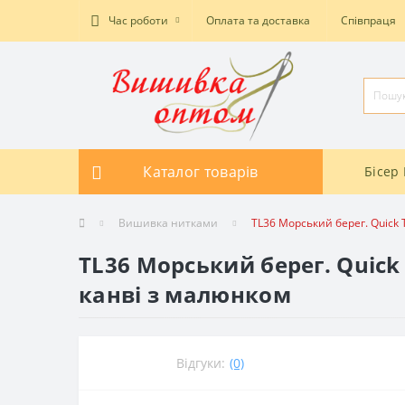
Час роботи
Оплата та доставка
Співпраця
Каталог товарів
Бісер 
Вишивка нитками
TL36 Морський берег. Quick
TL36 Морський берег. Quick
канві з малюнком
Відгуки:
(0)