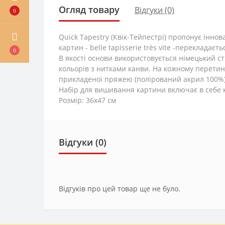
Огляд товару
Відгуки (0)
0
Quick Tapestry (Квік-Тейпестрі) пропонує інн
картин - belle tapisserie très vite -перекладає
0
В якості основи використовується німецький с
кольорів з нитками канви. На кожному перети
прикладеної пряжею (полірований акрил 100%).
Набір для вишивання картини включає в себе к
Розмір: 36x47 см
Відгуки (0)
Відгуків про цей товар ще не було.