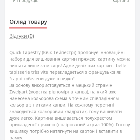
Тип продукції:
Картини
Огляд товару
Відгуки (0)
Quick Tapestry (Квік-Тейпестрі) пропонує інноваційні
набори для вишивання картин пряжею, картину можна
вишити лише за місяць! Адже девіз цих картин - belle
tapisserie très vite перекладається з французької як
"гарні гобелени дуже швидко".
За основу використовується німецький страмін
Zweigart (жорстка рівномірна канва), на який вже
нанесена кольорова схема з точним співпадінням
кольорів з нитками канви. На кожному перетині
знаходиться кольоровий квадратик, тому вишивати
дуже легко. Картина вишивається полухрестом
прикладеної пряжею (полірований акрил 100%). Готову
вишивку потрібно натягнути на картон і вставити в
рамку.