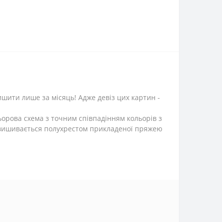
шити лише за місяць! Адже девіз цих картин -
ьорова схема з точним співпадінням кольорів з
 вишивається полухрестом прикладеної пряжею