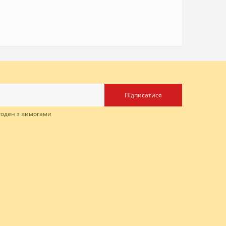
Підписатися
згоден з вимогами