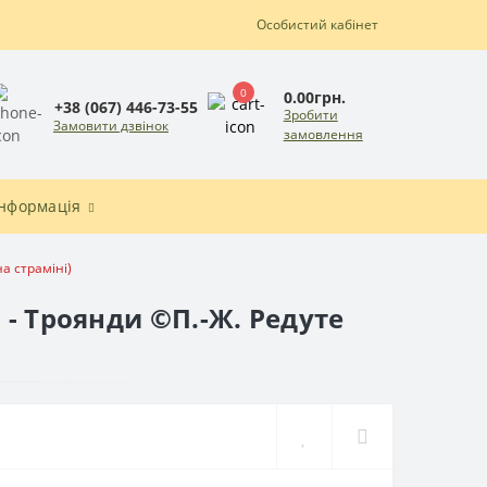
Особистий кабінет
0
0.00грн.
+38 (067) 446-73-55
Зробити
Замовити дзвінок
замовлення
Інформація
а страміні)
 - Троянди ©П.-Ж. Редуте