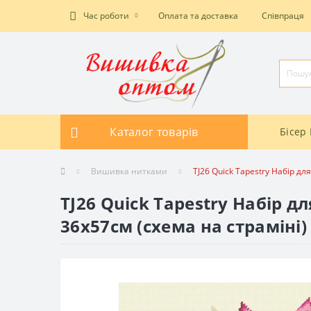
Час роботи
Оплата та доставка
Співпраця
Каталог товарів
Бісер 
Вишивка нитками
TJ26 Quick Tapestry Набір д
TJ26 Quick Tapestry Набір 
36x57см (схема на страміні)