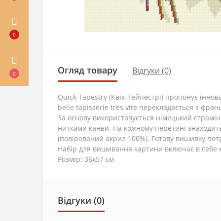
0
Огляд товару
Відгуки (0)
0
Quick Tapestry (Квік-Тейпестрі) пропонує інн
belle tapisserie très vite перекладається з фра
За основу використовується німецький страмін 
нитками канви. На кожному перетині знаходит
(полірований акрил 100%). Готову вишивку потр
Набір для вишивання картини включає в себе к
Розмір: 36х57 см
Відгуки (0)