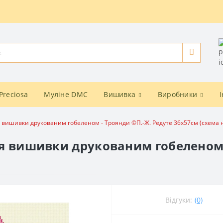
Preciosa
Муліне DMC
Вишивка
Виробники
ля вишивки друкованим гобеленом - Троянди ©П.-Ж. Редуте 36x57см (схема н
для вишивки друкованим гобеленом
Відгуки:
(0)