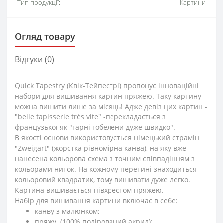
Тип продукції:
Картини
Огляд товару
Відгуки (0)
Quick Tapestry (Квік-Тейпестрі) пропонує інноваційні
набори для вишивання картин пряжею. Таку картину
можна вишити лише за місяць! Адже девіз цих картин -
"belle tapisserie très vite" -перекладається з
французької як "гарні гобелени дуже швидко".
В якості основи використовується німецький страмін
"Zweigart" (жорстка рівномірна канва), на яку вже
нанесена кольорова схема з точним співпадінням з
кольорами ниток. На кожному перетині знаходиться
кольоровий квадратик, тому вишивати дуже легко.
Картина вишивається півхрестом пряжею.
Набір для вишивання картини включає в себе:
канву з малюнком;
пряжу (100% полірований акрил);