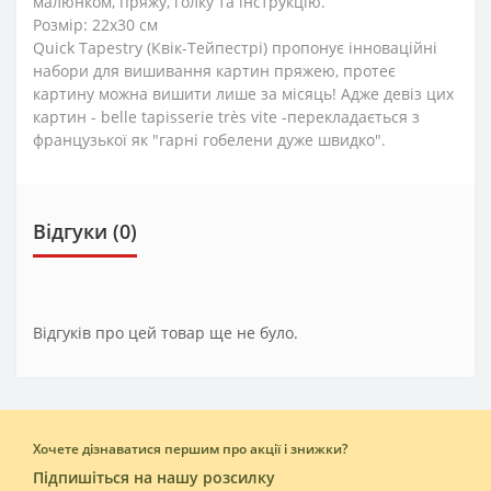
малюнком, пряжу, голку та інструкцію.
Розмір: 22х30 см
Quick Tapestry (Квік-Тейпестрі) пропонує інноваційні
набори для вишивання картин пряжею, протеє
картину можна вишити лише за місяць! Адже девіз цих
картин - belle tapisserie très vite -перекладається з
французької як "гарні гобелени дуже швидко".
Відгуки (0)
Відгуків про цей товар ще не було.
Хочете дізнаватися першим про акції і знижки?
Підпишіться на нашу розсилку