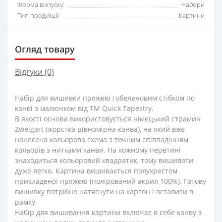
Форма випуску:
Набори
Тип продукції:
Картини
Огляд товару
Відгуки (0)
Набір для вишивки пряжею гобеленовим стібком по
канві з малюнком від ТМ Quick Tapestry.
В якості основи використовується німецький страмин
Zweigart (жорстка рівномірна канва), на який вже
нанесена кольорова схема з точним співпадінням
кольорів з нитками канви. На кожному перетині
знаходиться кольоровий квадратик, тому вишивати
дуже легко. Картина вишивається полухрестом
прикладеної пряжею (полірований акрил 100%). Готову
вишивку потрібно натягнути на картон і вставити в
рамку.
Набір для вишивання картини включає в себе канву з