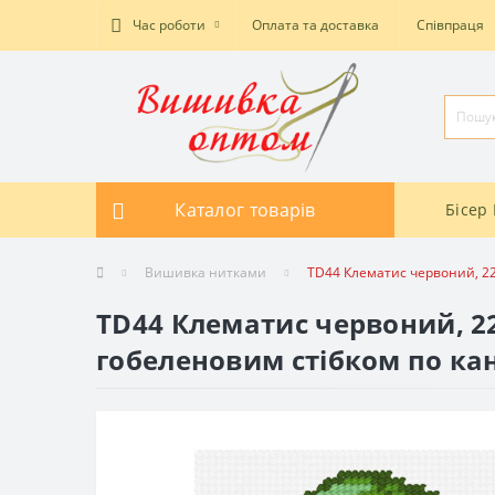
Час роботи
Оплата та доставка
Співпраця
Каталог товарів
Бісер 
Вишивка нитками
TD44 Клематис червоний, 22
TD44 Клематис червоний, 22
гобеленовим стібком по ка