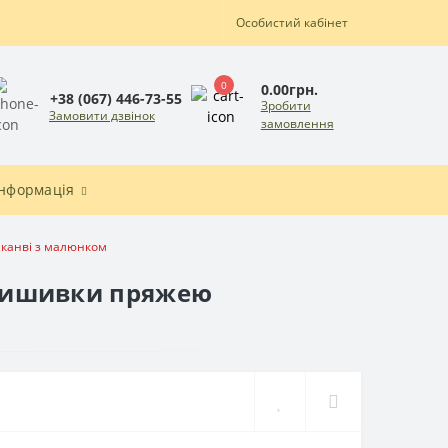
Особистий кабінет
0
0.00грн.
+38 (067) 446-73-55
Зробити
Замовити дзвінок
замовлення
Інформація
 канві з малюнком
я вишивки пряжею