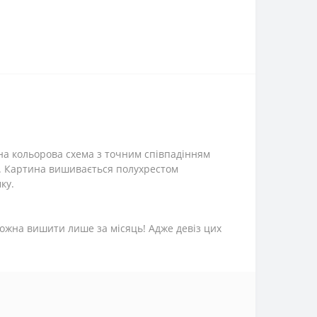
ена кольорова схема з точним співпадінням
о. Картина вишивається полухрестом
ку.
можна вишити лише за місяць! Адже девіз цих