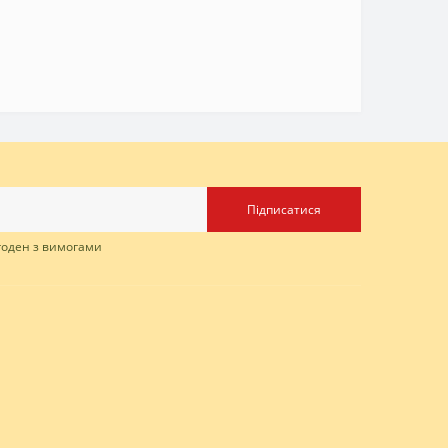
Підписатися
згоден з вимогами