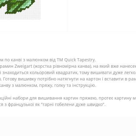
 по канві з малюнком від ТМ Quick Tapestry.
трамин Zweigart (жорстка рівномірна канва), на який вже нанес
ні знаходиться кольоровий квадратик, тому вишивати дуже легк
 Готову вишивку потрібно натягнути на картон і вставити в рам
анву з малюнком, пряжу, голку та інструкцію.
оваційні набори для вишивання картин пряжею, протеє картину 
ться з французької як "гарні гобелени дуже швидко".