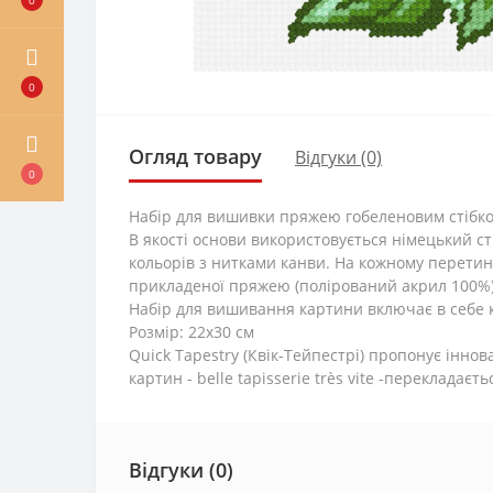
0
Огляд товару
Відгуки (0)
0
Набір для вишивки пряжею гобеленовим стібком
В якості основи використовується німецький с
кольорів з нитками канви. На кожному перети
прикладеної пряжею (полірований акрил 100%).
Набір для вишивання картини включає в себе к
Розмір: 22х30 см
Quick Tapestry (Квік-Тейпестрі) пропонує інн
картин - belle tapisserie très vite -перекладає
Відгуки (0)