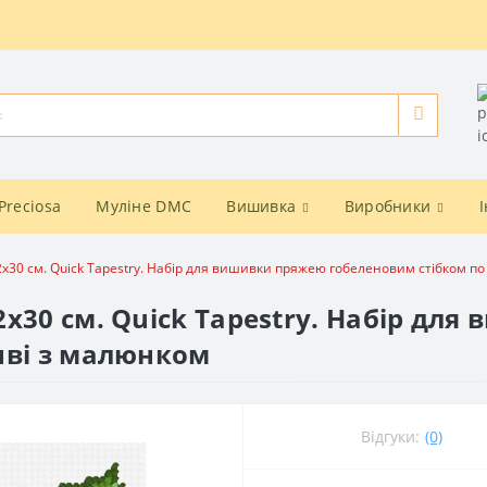
Preciosa
Муліне DMC
Вишивка
Виробники
х30 см. Quick Tapestry. Набір для вишивки пряжею гобеленовим стібком по
х30 см. Quick Tapestry. Набір дл
нві з малюнком
Відгуки:
(0)