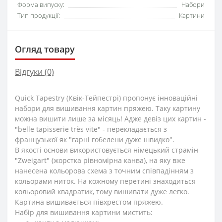
Форма випуску:
Набори
Тип продукції:
Картини
Огляд товару
Відгуки (0)
Quick Tapestry (Квік-Тейпестрі) пропонує інноваційні
набори для вишивання картин пряжею. Таку картину
можна вишити лише за місяць! Адже девіз цих картин -
"belle tapisserie très vite" - перекладається з
французької як "гарні гобелени дуже швидко".
В якості основи використовується німецький страмін
"Zweigart" (жорстка рівномірна канва), на яку вже
нанесена кольорова схема з точним співпадінням з
кольорами ниток. На кожному перетині знаходиться
кольоровий квадратик, тому вишивати дуже легко.
Картина вишивається півхрестом пряжею.
Набір для вишивання картини мистить: