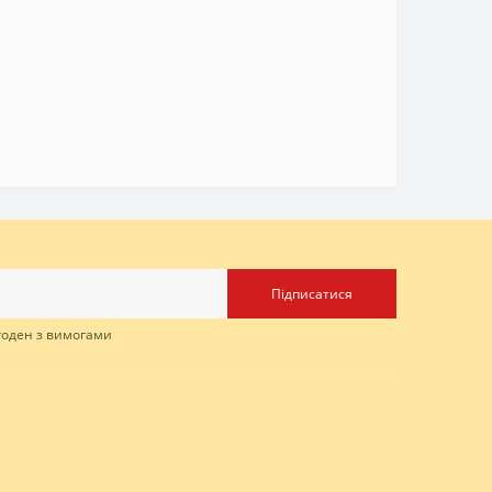
Підписатися
згоден з вимогами