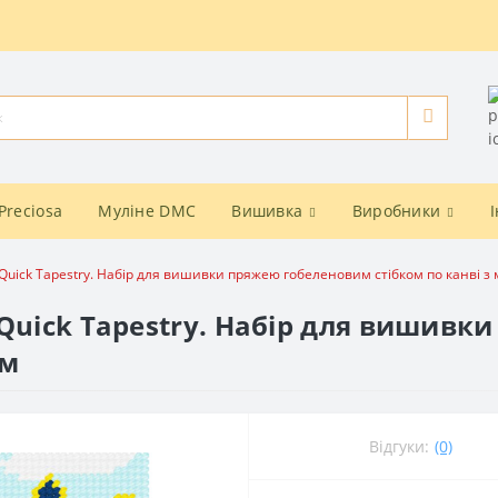
Preciosa
Муліне DMC
Вишивка
Виробники
Quick Tapestry. Набір для вишивки пряжею гобеленовим стібком по канві 
 Quick Tapestry. Набір для вишив
ом
Відгуки:
(0)