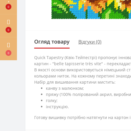
0
0
Огляд товару
Відгуки (0)
0
Quick Tapestry (Квік-Тейпестрі) пропонує інн
картин - "belle tapisserie très vite" - переклад
В якості основи використовується німецький ст
кольорами ниток. На кожному перетині знаход
Набір для вишивання картини мистить:
канву з малюнком;
пряжу (100% полірований акрил, виробни
голку;
інструкцію.
Готову вишивку потрібно натягнути на картон і