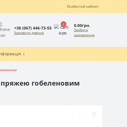
Особистий кабінет
0
0.00грн.
+38 (067) 446-73-55
Зробити
Замовити дзвінок
замовлення
Інформація
з малюнком
ки пряжею гобеленовим