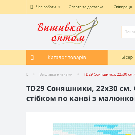
Час роботи
Оплата та доставка
Співпраця
Каталог товарів
Бісер 
Вишивка нитками
TD29 Соняшники, 22х30 см. 
TD29 Соняшники, 22х30 см.
стібком по канві з малюнк