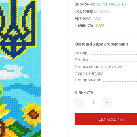
Виробник:
QUICK TAPESTRY
Код товару:
195448
Артикул:
TD29
Наявність:
1000
Основні характеристики
Розмір:
Техніка:
Техніка вишивки нитками:
Форма випуску:
Тип продукції:
Кількість:
-
+
ДО КОШИКА