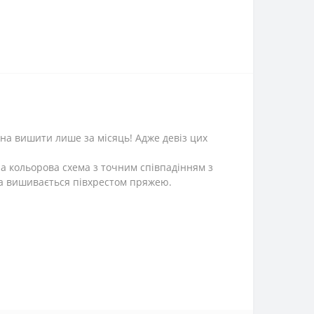
на вишити лише за місяць! Адже девіз цих
на кольорова схема з точним співпадінням з
на вишивається півхрестом пряжею.