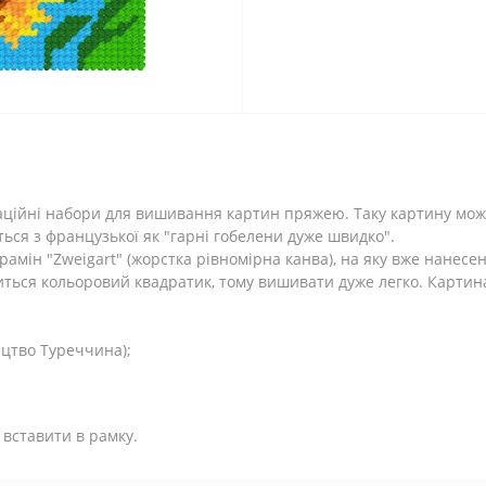
оваційні набори для вишивання картин пряжею. Таку картину мож
ається з французької як "гарні гобелени дуже швидко".
рамін "Zweigart" (жорстка рівномірна канва), на яку вже нанесе
иться кольоровий квадратик, тому вишивати дуже легко. Карти
цтво Туреччина);
 вставити в рамку.