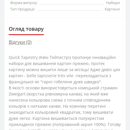
Форма випуску:
Набори
Тип продукції:
Картини
Огляд товару
Відгуки (0)
Quick Tapestry (Квік-Тейпестрі) пропонує інноваційні
набори для вишивання картин пряжею, протеє
картину можна вишити лише за місяць! Адже девіз цих
картин - belle tapisserie très vite -перекладається з
французької як "гарні гобелени дуже швидко".
В якості основи використовується німецький страмин
Zweigart (жорстка рівномірна канва), на який вже
нанесена кольорова схема з точним співпадінням
кольорів з нитками канви. На кожному перетині
знаходиться кольоровий квадратик, тому вишивати
дуже легко. Картина вишивається полухрестом
прикладеної пряжею (полірований акрил 100%). Готову