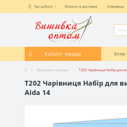
Час роботи
Оплата та доставка
Співпраця
Каталог товарів
Бісер 
Вишивка нитками
T202 Чарівниця Набір для в
T202 Чарівниця Набір для 
Aida 14