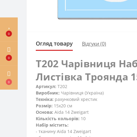
0
Огляд товару
Відгуки (0)
0
T202 Чарівниця На
Листівка Троянда 15
0
Артикул:
T202
Виробник:
Чарівниця (Україна)
Техніка:
рахунковий хрестик
Розмір:
15x20 см
Основа:
Aida 14 Zweigart
Кількість кольорів:
10
Набір містить:
- тканину Aida 14 Zweigart