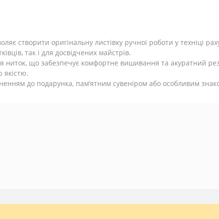
воляє створити оригінальну листівку ручної роботи у техніці р
ківців, так і для досвідчених майстрів.
ня ниток, що забезпечує комфортне вишивання та акуратний ре
 якістю.
ненням до подарунка, пам’ятним сувеніром або особливим знако