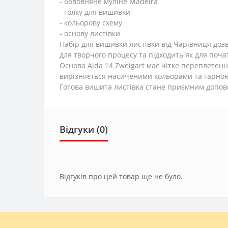
- бавовняне муліне Madeira
- голку для вишивки
- кольорову схему
- основу листівки
Набір для вишивки листівки від Чарівниця доз
для творчого процесу та підходить як для почат
Основа Aida 14 Zweigart має чітке переплетен
вирізняється насиченими кольорами та гарною
Готова вишита листівка стане приємним допов
Відгуки (0)
Відгуків про цей товар ще не було.