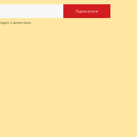
Підписатися
згоден з вимогами