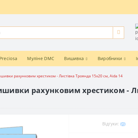
Preciosa
Муліне DMC
Вишивка
Виробники
ишивки рахунковим хрестиком - Листівка Троянда 15x20 см, Aida 14
вишивки рахунковим хрестиком - Ли
Відгуки:
(0)