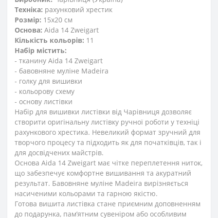
Техніка:
рахунковий хрестик
Розмір:
15x20 см
Основа:
Aida 14 Zweigart
Кількість кольорів:
11
Набір містить:
- тканину Aida 14 Zweigart
- бавовняне муліне Madeira
- голку для вишивки
- кольорову схему
- основу листівки
Набір для вишивки листівки від Чарівниця дозволяє
створити оригінальну листівку ручної роботи у техніці
рахункового хрестика. Невеликий формат зручний для
творчого процесу та підходить як для початківців, так і
для досвідчених майстрів.
Основа Aida 14 Zweigart має чітке переплетення ниток,
що забезпечує комфортне вишивання та акуратний
результат. Бавовняне муліне Madeira вирізняється
насиченими кольорами та гарною якістю.
Готова вишита листівка стане приємним доповненням
до подарунка, пам’ятним сувеніром або особливим