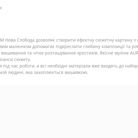
м
ТМ Нова Слобода дозволяє створити ефектну сюжетну картину 
им малюнком допомагає підкреслити глибину композиції та роб
вишивання та чітке розташування хрестиків. Якісне муліне AUR
нюанси сюжету.
 під час роботи, а всі необхідні матеріали вже входять до набо
ькій людині, яка захоплюється вишивкою.