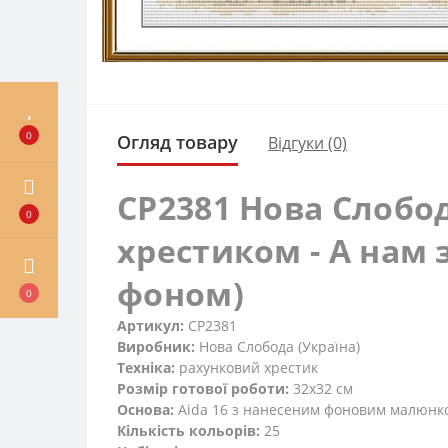
0
Огляд товару
Відгуки (0)
СР2381 Нова Слобо
0
хрестиком - А нам з
фоном)
0
Артикул:
СР2381
Виробник:
Нова Слобода (Україна)
Техніка:
рахунковий хрестик
Розмір готової роботи:
32x32 см
Основа:
Aida 16 з нанесеним фоновим малюнк
Кількість кольорів:
25