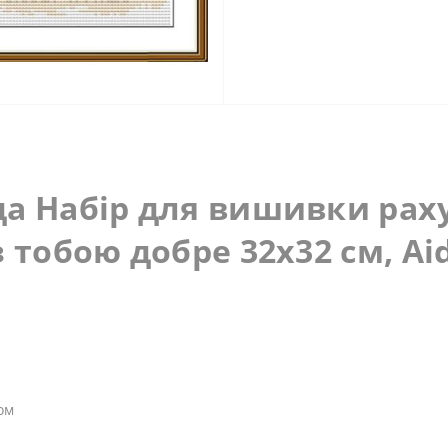
да Набір для вишивки ра
 тобою добре 32x32 см, Aid
ом