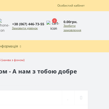
Особистий кабінет
0
0.00грн.
+38 (067) 446-73-55
Зробити
Замовити дзвінок
замовлення
Інформація
6 (канва з фоном)
м - А нам з тобою добре