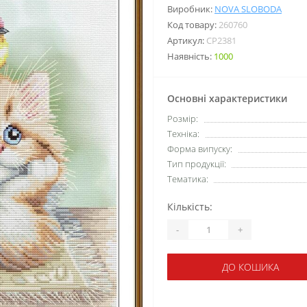
Виробник:
NOVA SLOBODA
Код товару:
260760
Артикул:
СР2381
Наявність:
1000
Основні характеристики
Розмір:
Техніка:
Форма випуску:
Тип продукції:
Тематика:
Кількість:
-
+
ДО КОШИКА