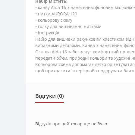
Набір містить:
• канву Aida 16 з нанесеним фоновим малюнко
• нитки AURORA 120
• кольорову схему
• голку для вишивання нитками
• інструкцію
Набір для вишивки рахунковим хрестиком від 
виразними деталями. Канва з нанесеним фонов
Основа Aida 16 забезпечує комфортний процес 
передати об'єм, природні кольори та художні 
Кольорова схема допомагає легко орієнтуватися
щоб прикрасити інтер'єр або подарувати близ
Відгуки (0)
Відгуків про цей товар ще не було.