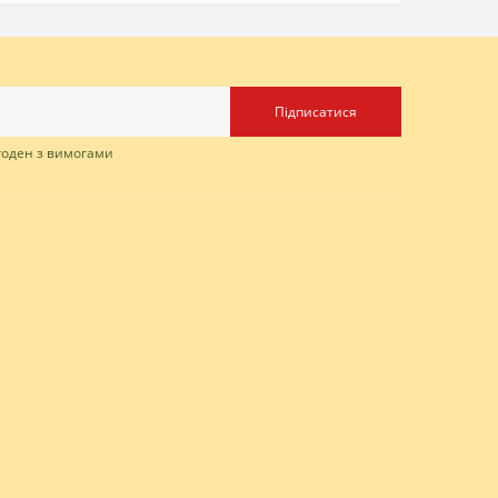
Підписатися
згоден з вимогами