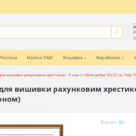
Preciosa
Муліне DMC
Вишивка
Виробники
для вишивки рахунковим хрестиком - А нам з тобою добре 32x32 см, Aida 1
 для вишивки рахунковим хрестико
фоном)
Відгуки:
(0)