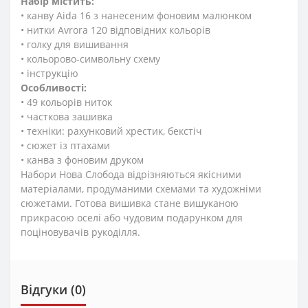
Набір містить:
• канву Aida 16 з нанесеним фоновим малюнком
• нитки Avrora 120 відповідних кольорів
• голку для вишивання
• кольорово-символьну схему
• інструкцію
Особливості:
• 49 кольорів ниток
• часткова зашивка
• техніки: рахунковий хрестик, бекстіч
• сюжет із птахами
• канва з фоновим друком
Набори Нова Слобода відрізняються якісними
матеріалами, продуманими схемами та художніми
сюжетами. Готова вишивка стане вишуканою
прикрасою оселі або чудовим подарунком для
поціновувачів рукоділля.
Відгуки (0)