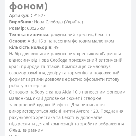
фоном)
Артикул:
СР1527
Виробник:
Нова Слобода (Україна)
Розмір:
63x25 см
Техніка вишивки:
рахунковий хрестик, бекстіч
Основа:
Aida 16 з нанесеним фоновим малюнком
Кількість кольорів:
49
Набір для вишивки рахунковим хрестиком «Гармонія
відносин» від Нова Слобода присвячений витонченій
красі природи та птахів. Композиція символізує
взаєморозуміння, довіру та гармонію, а подовжений
формат картини дозволяє ефектно оформити готову
роботу в інтер'єрі.
Основою набору є канва Aida 16 з нанесеним фоновим
малюнком, який доповнює сюжет і створює
завершений художній ефект. Для вишивання
використовуються якісні нитки Avrora 120. Поєднання
рахункового хрестика та бекстічу допомагає
підкреслити деталі композиції та зробити зображення
більш виразним.