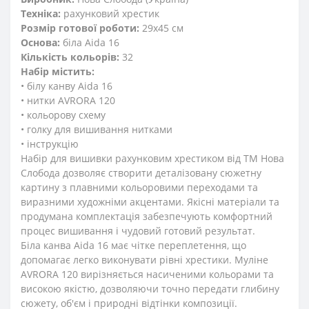
Техніка:
рахунковий хрестик
Розмір готової роботи:
29x45 см
Основа:
біла Aida 16
Кількість кольорів:
32
Набір містить:
• білу канву Aida 16
• нитки AVRORA 120
• кольорову схему
• голку для вишивання нитками
• інструкцію
Набір для вишивки рахунковим хрестиком від ТМ Нова
Слобода дозволяє створити деталізовану сюжетну
картину з плавними кольоровими переходами та
виразними художніми акцентами. Якісні матеріали та
продумана комплектація забезпечують комфортний
процес вишивання і чудовий готовий результат.
Біла канва Aida 16 має чітке переплетення, що
допомагає легко виконувати рівні хрестики. Муліне
AVRORA 120 вирізняється насиченими кольорами та
високою якістю, дозволяючи точно передати глибину
сюжету, об'єм і природні відтінки композиції.