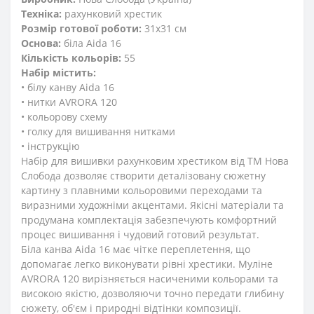
Техніка:
рахунковий хрестик
Розмір готової роботи:
31x31 см
Основа:
біла Aida 16
Кількість кольорів:
55
Набір містить:
• білу канву Aida 16
• нитки AVRORA 120
• кольорову схему
• голку для вишивання нитками
• інструкцію
Набір для вишивки рахунковим хрестиком від ТМ Нова
Слобода дозволяє створити деталізовану сюжетну
картину з плавними кольоровими переходами та
виразними художніми акцентами. Якісні матеріали та
продумана комплектація забезпечують комфортний
процес вишивання і чудовий готовий результат.
Біла канва Aida 16 має чітке переплетення, що
допомагає легко виконувати рівні хрестики. Муліне
AVRORA 120 вирізняється насиченими кольорами та
високою якістю, дозволяючи точно передати глибину
сюжету, об'єм і природні відтінки композиції.