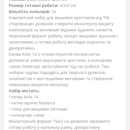
Розмір готової роботи:
4,5x7 см
Кількість кольорів:
16
Компактний набір для вишивки хрестиком від ТМ
«Чарівниця» дозволяє створити мініатюрну вишиту
композицію за мотивами відомих художніх сюжетів.
Невеликий формат робить процес вишивки зручним і
захопливим, а готова робота виглядає акуратно та
декоративно.
Канва Aida 14 з чітким переплетенням ниток
допомагає рівно виконувати хрестики, а кольорова
схема полегшує орієнтування під час роботи. Такі
набори чудово підходять для творчого дозвілля,
знайомства з мистецькими мотивами та створення
невеликих вишитих мініатюр.
Набір містить:
• канву Aida 14
• нитки муліне Madeira
• голку для вишивки нитками
• кольорову схему
Мініатюрний формат 7x4,5 см дозволяє оформити
готову роботу у маленьку рамку, декоративну