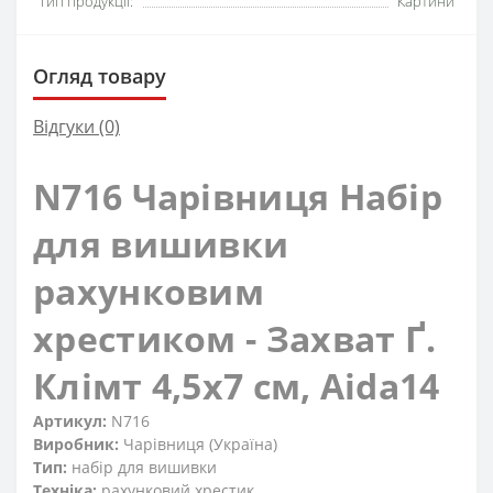
Тип продукції:
Картини
Огляд товару
Відгуки (0)
N716 Чарівниця Набір
для вишивки
рахунковим
хрестиком - Захват Ґ.
Клімт 4,5x7 см, Aida14
Артикул:
N716
Виробник:
Чарівниця (Україна)
Тип:
набір для вишивки
Техніка:
рахунковий хрестик