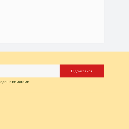
Підписатися
згоден з вимогами