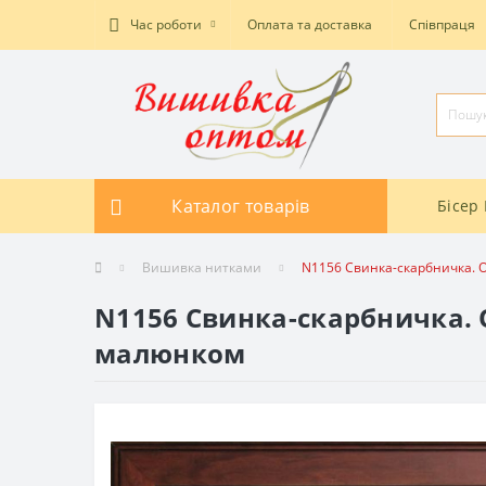
Час роботи
Оплата та доставка
Співпраця
Каталог товарів
Бісер 
Вишивка нитками
N1156 Свинка-скарбничка. 
N1156 Свинка-скарбничка. 
малюнком