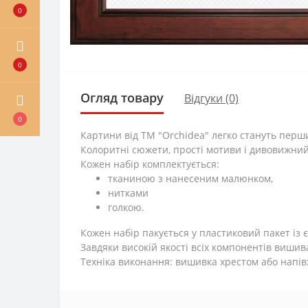
0
0
Огляд товару
Відгуки (0)
0
Картини від ТМ "Orchidea" легко стануть пер
Колоритні сюжети, прості мотиви і дивовижний 
Кожен набір комплектується:
тканиною з нанесеним малюнком,
нитками
голкою.
Кожен набір пакується у пластиковий пакет із 
Завдяки високій якості всіх компонентів вишив
Техніка виконання: вишивка хрестом або напів