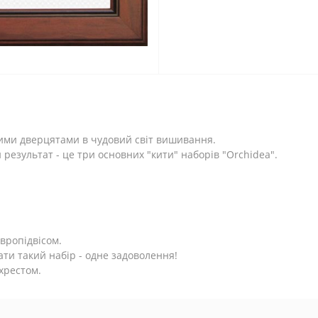
шими дверцятами в чудовий світ вишивання.
результат - це три основних "кити" наборів "Orchidea".
європідвісом.
ати такий набір - одне задоволення!
хрестом.