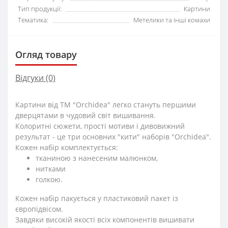
Тип продукції:
Картини
Тематика:
Метелики та інші комахи
Огляд товару
Відгуки (0)
Картини від ТМ "Orchidea" легко стануть першими
дверцятами в чудовий світ вишивання.
Колоритні сюжети, прості мотиви і дивовижний
результат - це три основних "кити" наборів "Orchidea".
Кожен набір комплектується:
тканиною з нанесеним малюнком,
нитками
голкою.
Кожен набір пакується у пластиковий пакет із
європідвісом.
Завдяки високій якості всіх компонентів вишивати