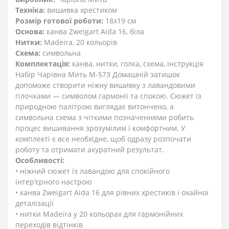
Техніка:
вишивка хрестиком
Розмір готової роботи:
18x19 см
Основа:
канва Zweigart Aida 16, біла
Нитки:
Madeira, 20 кольорів
Схема:
символьна
Комплектація:
канва, нитки, голка, схема, інструкція
Набір Чарівна Мить М-573 Домашній затишок
допоможе створити ніжну вишивку з лавандовими
гілочками — символом гармонії та спокою. Сюжет із
природною палітрою виглядає витончено, а
символьна схема з чіткими позначеннями робить
процес вишивання зрозумілим і комфортним. У
комплекті є все необхідне, щоб одразу розпочати
роботу та отримати акуратний результат.
Особливості:
• ніжний сюжет із лавандою для спокійного
інтер’єрного настрою
• канва Zweigart Aida 16 для рівних хрестиків і охайної
деталізації
• нитки Madeira у 20 кольорах для гармонійних
переходів відтінків