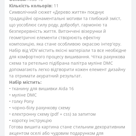
Кількість кольорів:
11
Символічний сюжет «Дерево життя» поєднує
традиційні орнаментальні мотиви та глибокий зміст,
що уособлює силу роду, добробут, гармонію та
безперервність життя. Витончені візерунки й
геометричні елементи створюють ефектну
композицію, яка стане особливою окрасою інтер'єру.
Набір від VDV містить якісні матеріали та все необхідне
для комфортного процесу вишивання. Чітка рахункова
схема та ретельно підібрана палітра муліне DMC
допомагають легко відтворити кожен елемент дизайну
та отримати акуратний результат.
Набір містить:
• тканину для вишивки Aida 16
• муліне DMC
• голку Pony
• чорно-білу рахункову схему
• електронну схему (pdf + css) за запитом
• коротку інструкцію
Готова вишита картина стане стильним декоративним
акцентом оселі або чудовим подарунком для