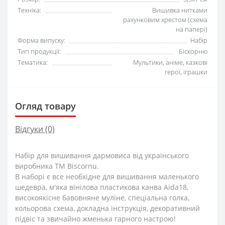
Техніка:
Вишивка нитками
рахунковим хрестом (схема
на папері)
Форма випуску:
Набір
Тип продукції:
Біскорню
Тематика:
Мультики, аніме, казкові
герої, іграшки
Огляд товару
Відгуки (0)
Набір для вишивання дармовиса від українського
виробника ТМ Biscornu.
В наборі є все необхідне для вишивання маленького
шедевра, м'яка вінілова пластикова канва Aida18,
високоякісне бавовняне муліне, спеціальна голка,
кольорова схема, докладна інструкція, декоративний
підвіс та звичайно жменька гарного настрою!